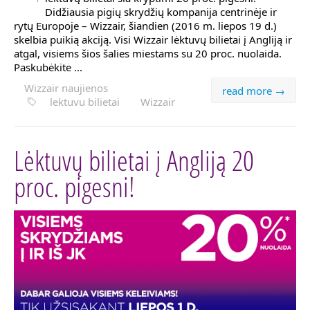
Didžiausia pigių skrydžių kompanija centrinėje ir
rytų Europoje – Wizzair, šiandien (2016 m. liepos 19 d.)
skelbia puikią akciją. Visi Wizzair lėktuvų bilietai į Angliją ir
atgal, visiems šios šalies miestams su 20 proc. nuolaida.
Paskubėkite ...
Wizzair naujienos
read more →
lektuvu bilietai
Wizzair
Lėktuvų bilietai į Angliją 20
proc. pigesni!