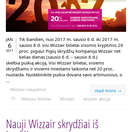
Tik šiandien, nuo 2017 m. sausio 6 d. iki 2017 m.
JAN
6
sausio 8 d. visi Wizzair bilietai visomis kryptimis 20
proc. pigiau! Pigių skrydžių kompanija Wizzair net
2017
kelias dienas (sausio 6 d. – sausio 8 d.)
skelbia puikią akciją. Visi Wizzair bilietai, visiems
skrydžiams ir visiems miestams taikoma net 20 proc.
nuolaida. Nustebinkite puikia dovana savo artimuosius, o
...
Wizzair naujienos
read more →
lektuvu bilietai
Wizzair
wizzair akcija
Nauji Wizzair skrydžiai iš