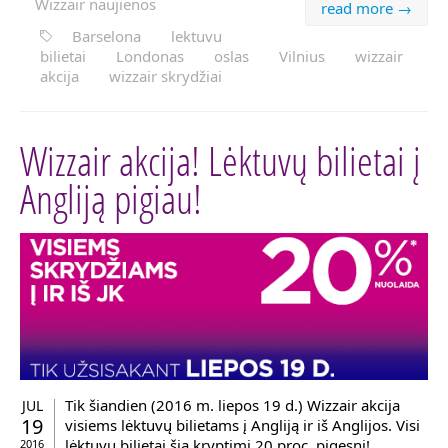
Wizzair naujienos
read more →
Barselona
lektuvu
bilietai
Londonas
oslas
Vilnius
wizzair
akcija
wizzair skrydžiai
Wizzair akcija! Lėktuvų bilietai į
Angliją pigiau!
Tik šiandien (2016 m. liepos 19 d.) Wizzair akcija
JUL
19
visiems lėktuvų bilietams į Angliją ir iš Anglijos. Visi
lėktuvų bilietai šia kryptimi 20 proc. pigesni!
2016