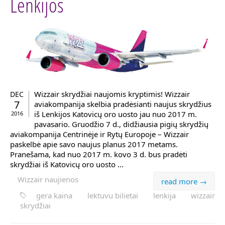
Lenkijos
Wizzair skrydžiai naujomis kryptimis! Wizzair
DEC
7
aviakompanija skelbia pradėsianti naujus skrydžius
iš Lenkijos Katovicų oro uosto jau nuo 2017 m.
2016
pavasario. Gruodžio 7 d., didžiausia pigių skrydžių
aviakompanija Centrinėje ir Rytų Europoje – Wizzair
paskelbė apie savo naujus planus 2017 metams.
Pranešama, kad nuo 2017 m. kovo 3 d. bus pradėti
skrydžiai iš Katovicų oro uosto ...
Wizzair naujienos
read more →
gera kaina
lektuvu bilietai
lenkija
wizzair
skrydžiai