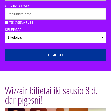
GRĮŽIMO DATA
TIK Į VIENĄ PUSĘ
KELEIVIAI
1 keleivis
IEŠKOTI
Wizzair bilietai iki sausio 8 d.
dar pigesni!