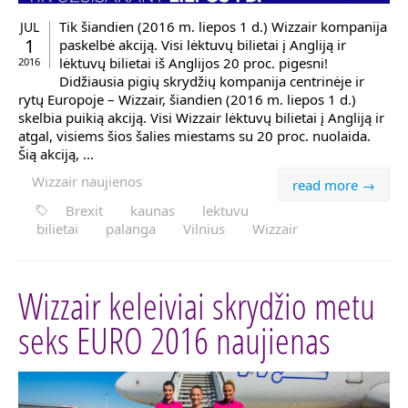
Tik šiandien (2016 m. liepos 1 d.) Wizzair kompanija
JUL
1
paskelbė akciją. Visi lėktuvų bilietai į Angliją ir
lėktuvų bilietai iš Anglijos 20 proc. pigesni!
2016
Didžiausia pigių skrydžių kompanija centrinėje ir
rytų Europoje – Wizzair, šiandien (2016 m. liepos 1 d.)
skelbia puikią akciją. Visi Wizzair lėktuvų bilietai į Angliją ir
atgal, visiems šios šalies miestams su 20 proc. nuolaida.
Šią akciją, ...
Wizzair naujienos
read more →
Brexit
kaunas
lektuvu
bilietai
palanga
Vilnius
Wizzair
Wizzair keleiviai skrydžio metu
seks EURO 2016 naujienas