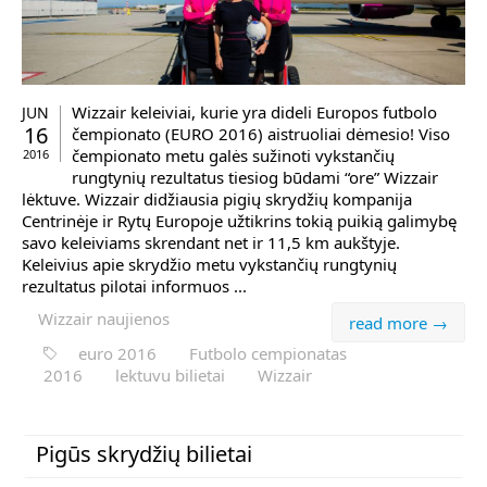
Wizzair keleiviai, kurie yra dideli Europos futbolo
JUN
16
čempionato (EURO 2016) aistruoliai dėmesio! Viso
čempionato metu galės sužinoti vykstančių
2016
rungtynių rezultatus tiesiog būdami “ore” Wizzair
lėktuve. Wizzair didžiausia pigių skrydžių kompanija
Centrinėje ir Rytų Europoje užtikrins tokią puikią galimybę
savo keleiviams skrendant net ir 11,5 km aukštyje.
Keleivius apie skrydžio metu vykstančių rungtynių
rezultatus pilotai informuos ...
Wizzair naujienos
read more →
euro 2016
Futbolo cempionatas
2016
lektuvu bilietai
Wizzair
Pigūs skrydžių bilietai