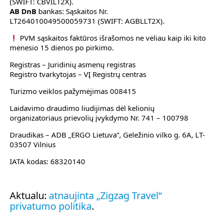
(SWIFT: CBVILT2X).
AB DnB
bankas: Sąskaitos Nr.
LT264010049500059731 (SWIFT: AGBLLT2X).
PVM sąskaitos faktūros išrašomos ne vėliau kaip iki kito
mėnesio 15 dienos po pirkimo.
Registras – Juridinių asmenų registras
Registro tvarkytojas – VĮ Registrų centras
Turizmo veiklos pažymėjimas 008415
Laidavimo draudimo liudijimas dėl kelionių
organizatoriaus prievolių įvykdymo Nr. 741 – 100798
Draudikas – ADB „ERGO Lietuva“, Geležinio vilko g. 6A, LT-
03507 Vilnius
IATA kodas: 68320140
Aktualu:
atnaujinta „Zigzag Travel“
privatumo politika
.