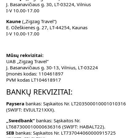
J. Basanavičiaus g. 30, LT-03224, Vilnius
I-V 10.00-17.00
Kaune
(„Zigzag Travel“)
E. Ožeškienės g. 27, LT-44254, Kaunas
I-V 10.00-17.00
Mūsų rekvizitai:
UAB „Zigzag Travel“
J. Basanavičiaus g. 30-13, Vilnius, LT-03224
Įmonės kodas: 110461897
PVM kodas LT104618917
BANKŲ REKVIZITAI:
Paysera
bankas: Sąskaitos Nr. LT203500010001010316
(SWIFT: EVIULT21XXX).
„Swedbank“
bankas: Sąskaitos Nr.
LT687300010000636316 (SWIFT: HABALT22).
SEB
bankas: Sąskaitos Nr. LT737044060000915725