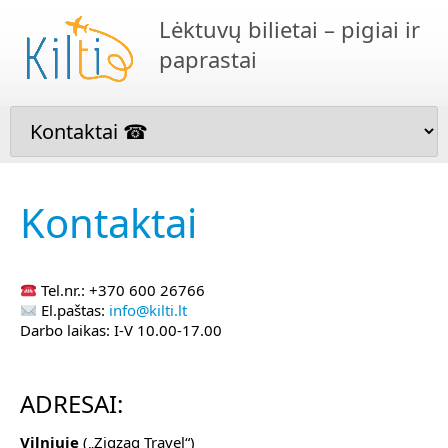
Lėktuvų bilietai – pigiai ir
paprastai
Kontaktai
Tel.nr.: +370 600 26766
El.paštas:
info@kilti.lt
Darbo laikas: I-V 10.00-17.00
ADRESAI:
Vilniuje
(„Zigzag Travel“)