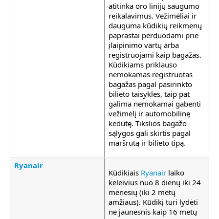
atitinka oro linijų saugumo
reikalavimus. Vežimėliai ir
dauguma kūdikių reikmenų
paprastai perduodami prie
įlaipinimo vartų arba
registruojami kaip bagažas.
Kūdikiams priklauso
nemokamas registruotas
bagažas pagal pasirinkto
bilieto taisykles, taip pat
galima nemokamai gabenti
vežimėlį ir automobilinę
kėdutę. Tikslios bagažo
sąlygos gali skirtis pagal
maršrutą ir bilieto tipą.
Ryanair
Kūdikiais
Ryanair
laiko
keleivius nuo 8 dienų iki 24
mėnesių (iki 2 metų
amžiaus). Kūdikį turi lydėti
ne jaunesnis kaip 16 metų