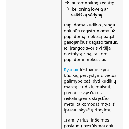
automobilinę kėdutę;
kelioninę lovelę ar
vaikišką sėdynę.
Papildoma kūdikio įranga
gali būti registruojama už
papildomą mokestį pagal
galiojančius bagažo tarifus.
Jei įrangos svoris viršija
nustatytą ribą, taikomi
papildomi mokesčiai.
Ryanair
lėktuvuose yra
kūdikių pervystymo vietos ir
galimybė pašildyti kūdikių
maistą. Kūdikių maistui,
pienui ir skysčiams,
reikalingiems skrydžio
metu, taikomos išimtys iš
įprastų skysčių ribojimų.
„Family Plus“ ir šeimos
paslaugų pasiūlymai gali