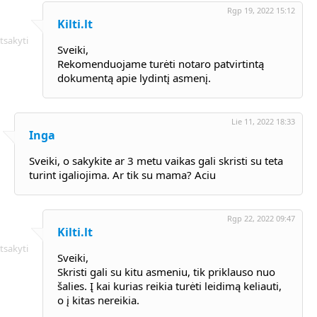
Rgp 19, 2022 15:12
Kilti.lt
tsakyti
Sveiki,
Rekomenduojame turėti notaro patvirtintą
dokumentą apie lydintį asmenį.
Lie 11, 2022 18:33
Inga
Sveiki, o sakykite ar 3 metu vaikas gali skristi su teta
turint igaliojima. Ar tik su mama? Aciu
Rgp 22, 2022 09:47
Kilti.lt
tsakyti
Sveiki,
Skristi gali su kitu asmeniu, tik priklauso nuo
šalies. Į kai kurias reikia turėti leidimą keliauti,
o į kitas nereikia.