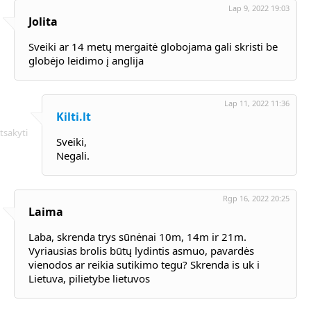
Lap 9, 2022 19:03
Jolita
Sveiki ar 14 metų mergaitė globojama gali skristi be
globėjo leidimo į anglija
Lap 11, 2022 11:36
Kilti.lt
tsakyti
Sveiki,
Negali.
Rgp 16, 2022 20:25
Laima
Laba, skrenda trys sūnėnai 10m, 14m ir 21m.
Vyriausias brolis būtų lydintis asmuo, pavardės
vienodos ar reikia sutikimo tegu? Skrenda is uk i
Lietuva, pilietybe lietuvos