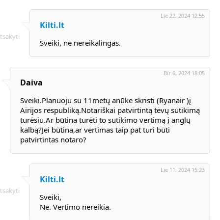
Lie 22, 2024 12:55
Kilti.lt
tsakyti
Sveiki, ne nereikalingas.
Bir 6, 2024 18:05
Daiva
Sveiki.Planuoju su 11metų anūke skristi (Ryanair )į
Airijos respubliką.Notariškai patvirtintą tėvų sutikimą
turėsiu.Ar būtina turėti to sutikimo vertimą į anglų
kalbą?Jei būtina,ar vertimas taip pat turi būti
patvirtintas notaro?
Lie 11, 2024 15:23
Kilti.lt
tsakyti
Sveiki,
Ne. Vertimo nereikia.