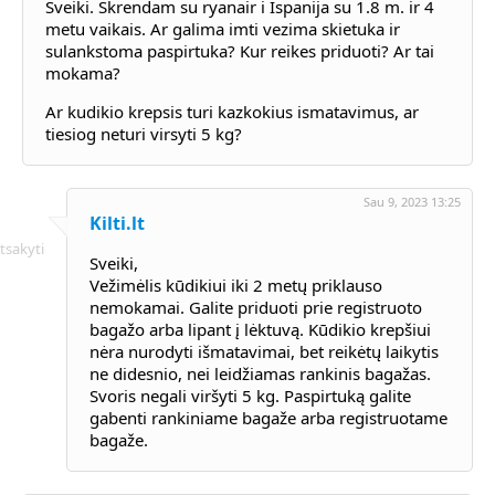
Sveiki. Skrendam su ryanair i Ispanija su 1.8 m. ir 4
metu vaikais. Ar galima imti vezima skietuka ir
sulankstoma paspirtuka? Kur reikes priduoti? Ar tai
mokama?
Ar kudikio krepsis turi kazkokius ismatavimus, ar
tiesiog neturi virsyti 5 kg?
Sau 9, 2023 13:25
Kilti.lt
tsakyti
Sveiki,
Vežimėlis kūdikiui iki 2 metų priklauso
nemokamai. Galite priduoti prie registruoto
bagažo arba lipant į lėktuvą. Kūdikio krepšiui
nėra nurodyti išmatavimai, bet reikėtų laikytis
ne didesnio, nei leidžiamas rankinis bagažas.
Svoris negali viršyti 5 kg. Paspirtuką galite
gabenti rankiniame bagaže arba registruotame
bagaže.