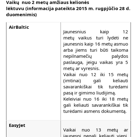
Vaikų nuo 2 metų amžiaus kelionės
lėktuvu
(informacija pateikta 2015 m. rugpjūčio 28 d.
duomenimis)
AirBaltic
Jaunesnius kaip 12
metų vaikus turi lydėti ne
jaunesnis kaip 16 metų asmuo
arba jiems turi būti taikoma
nepilnamečių palydos
paslauga, jeigu vaikas yra 5
metų ar vyresnis.
Vaikai nuo 12 iki 15 metų
(imtinai) gali keliauti
savarankiškai tik turėdami
pasą ir gimimo liudijimą.
Keleiviai nuo 16 iki 18 metų
gali keliauti savarankiškai tik
turėdami asmens dokumentą.
EasyJet
Vaikai nuo 13 metų ar
jaunesni negali keliauti vieni.