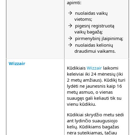
apimti:
nuolaidas vaikų
vietoms;
pigesnį registruotą
vaikų bagažą;
pirmenybinį įlaipinimą;
nuolaidas kelionių
draudimui vaikams.
Wizzair
Kūdikiais
Wizzair
laikomi
keleiviai iki 24 mėnesių (iki
2 metų amžiaus). Kūdikį turi
lydėti ne jaunesnis kaip 16
metų asmuo, o vienas
suaugęs gali keliauti tik su
vienu kūdikiu.
Kūdikiai skrydžio metu sėdi
ant lydinčio suaugusiojo
kelių. Kūdikiams bagažas
nėra suteikiamas, tačiau