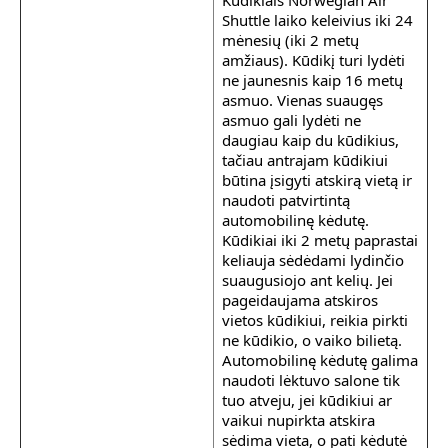
Kūdikiais Norwegian Air
Shuttle laiko keleivius iki 24
mėnesių (iki 2 metų
amžiaus). Kūdikį turi lydėti
ne jaunesnis kaip 16 metų
asmuo. Vienas suaugęs
asmuo gali lydėti ne
daugiau kaip du kūdikius,
tačiau antrajam kūdikiui
būtina įsigyti atskirą vietą ir
naudoti patvirtintą
automobilinę kėdutę.
Kūdikiai iki 2 metų paprastai
keliauja sėdėdami lydinčio
suaugusiojo ant kelių. Jei
pageidaujama atskiros
vietos kūdikiui, reikia pirkti
ne kūdikio, o vaiko bilietą.
Automobilinę kėdutę galima
naudoti lėktuvo salone tik
tuo atveju, jei kūdikiui ar
vaikui nupirkta atskira
sėdima vieta, o pati kėdutė