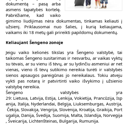
dokumentą – pasą arba
asmens tapatybės kortelę.
Pabrėžiame, kad vaiko
gimimo liudijimas nėra dokumentas, tinkamas keliauti į
užsienį. Priklausomai nuo šalies, į kurią keliaujama,
vaikams iki 18 metų gali prireikti papildomų dokumentų.
Keliaujant Šengeno zonoje
Jeigu vaiko kelionės tikslas yra Šengeno valstybė, tai
taikomas Šengeno susitarimas ir nesvarbu, ar vaikas vyktų
su tėvais, ar su vienu iš tėvų, ar su lydinčiu asmeniui ar net
vienas, vieno iš tėvų sutikimo nereikia turėti ir valstybės
sienos apsaugos pareigūnas jo nereikalaus. Tokiu atveju
vykti pas notarą ir patvirtinti vaiko išvykimo į užsienio
valstybę nereikia.
Šengeno valstybės yra
29:
Lietuva,
Latvija,
Estija,
Lenkija,
Vokietija,
Prancūzija,
Isp
anija,
Italija,
Nyderlandai,
Belgija,
Liuksemburgas,
Austrija,
Čekija,
Slovakija,
Vengrija,
Slovėnija,
Kroatija,
Graikija,
Port
ugalija,
Danija,
Švedija,
Suomija,
Malta,
Islandija,
Norvegija
,
Šveicarija,
Lichtenšteinas,
Bulgarija,
Rumunija.