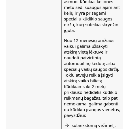
asmuo. Kūdikiai kelionės
metu sėdi suaugusiajam ant
kelių ir yra prisegami
specialiu kūdikio saugos
diržu, kurį suteikia skrydžio
įgula.
Nuo 12 mėnesių amžiaus
vaikui galima užsakyti
atskirą vietą lėktuve ir
naudoti patvirtintą
automobilinę kėdutę arba
specialų vaikų saugos diržą.
Tokiu atveju reikia įsigyti
atskirą vaiko bilietą.
Kūdikiams iki 2 metų
priklauso nedidelis kūdikio
reikmenų bagažas, taip pat
nemokamai galima gabenti
du kūdikio įrangos vienetus,
pavyzdžiui:
sulankstomą vežimėlį;