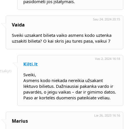
pasidomėti jos įstatymais.
Sau 24, 2024 20:15
Vaida
Sveiki uzsakant bilieta vaiko asmens kodo uztenka
uzsakiti bilieta? O kai skris jau tures pasa, vaikui 7
Vas 2, 2024 16:18
Kilti.lt
tsakyti
Sveiki,
Asmens kodo niekada nereikia užsakant
lėktuvo bilietus. Dažniausiai pakanka vardo ir
pavardės, o jeigu vaikas – dar ir gimimo datos.
Paso ar kortelės duomenis pateikiate vėliau.
Lie 26, 2023 16:16
Marius