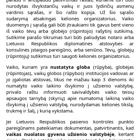
nurodytas išvykstančių vaikų ir juos lydinčių asmenų
vardinis sąrašas, ir šio rašto kopija. Už šio sąrašo
sudarymą atsakingas kelionės organizatorius. Vaiko
duomenys į sąrašą gali būti įtraukiami tik gavus bent vieno
iš vaiko tėvų arba globėjo (rūpintojo) rašytinį sutikimą.
Sutikime parašo tikrumas turi būti paliudytas notaro arba
Lietuvos Respublikos diplomatinės atstovybės ar
konsulinės įstaigos pareigūno, arba seniūno. Tėvų, globėjų
(rūpintojų) sutikimus turi saugoti kelionės organizatorius.
Vaiko, kuriam yra
nustatyta globa
(rūpyba), globėjas
(rūpintojas), vaikų globos (rūpybos) institucijos vadovas ar
jo įgaliotas atstovas, likus ne mažiau kaip 3 dienoms iki
numatyto vaiko laikino išvykimo į užsienio valstybę,
privalo raštu informuoti savivaldybės vaiko teisių
apsaugos tarnybą (skyrių) apie numatomą laikiną vaiko
išvykimą į užsienio valstybę, nurodydamas kelionės tikslą,
trukmę ir šalį, į kurią vykstama.
Jei Lietuvos Respublikos pasienio kontrolės punkto
pareigūnams pateikiamas dokumentas, patvirtinantis, kad
vaikas nuolatos gyvena užsienio valstybėje
, kertant