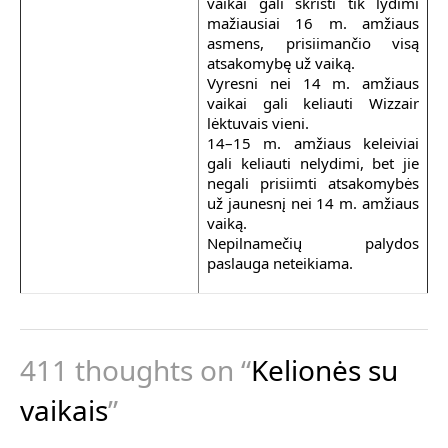
vaikai gali skristi tik lydimi
mažiausiai 16 m. amžiaus
asmens, prisiimančio visą
atsakomybę už vaiką.
Vyresni nei 14 m. amžiaus
vaikai gali keliauti Wizzair
lėktuvais vieni.
14–15 m. amžiaus keleiviai
gali keliauti nelydimi, bet jie
negali prisiimti atsakomybės
už jaunesnį nei 14 m. amžiaus
vaiką.
Nepilnamečių palydos
paslauga neteikiama.
411 thoughts on “
Kelionės su
vaikais
”