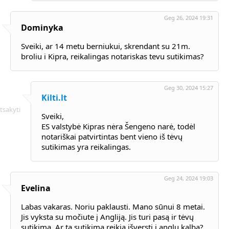
Geg 26, 2024 19:31
Dominyka
Sveiki, ar 14 metu berniukui, skrendant su 21m.
broliu i Kipra, reikalingas notariskas tevu sutikimas?
Geg 30, 2024 15:27
Kilti.lt
tsakyti
Sveiki,
ES valstybė Kipras nėra Šengeno narė, todėl
notariškai patvirtintas bent vieno iš tėvų
sutikimas yra reikalingas.
Geg 24, 2024 19:03
Evelina
Labas vakaras. Noriu paklausti. Mano sūnui 8 metai.
Jis vyksta su močiute į Angliją. Jis turi pasą ir tėvų
sutikimą. Ar tą sutikimą reikia išversti į anglų kalbą?