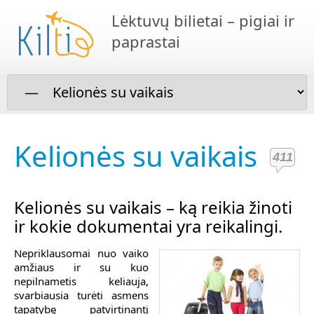
Lėktuvų bilietai – pigiai ir
paprastai
Kelionės su vaikais
411
Kelionės su vaikais – ką reikia žinoti
ir kokie dokumentai yra reikalingi.
Nepriklausomai nuo vaiko
amžiaus ir su kuo
nepilnametis keliauja,
svarbiausia turėti asmens
tapatybę patvirtinantį