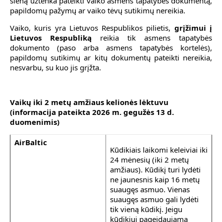
sieną užtenka pateikti vaiko asmens tapatybės dokumentą,
papildomų pažymų ar vaiko tėvų sutikimų nereikia.
Vaiko, kuris yra Lietuvos Respublikos pilietis,
grįžimui į
Lietuvos Respubliką
reikia tik asmens tapatybės
dokumento (paso arba asmens tapatybės kortelės),
papildomų sutikimų ar kitų dokumentų pateikti nereikia,
nesvarbu, su kuo jis grįžta.
Vaikų iki 2 metų amžiaus kelionės lėktuvu
(informacija pateikta 2026 m. gegužės 13 d.
duomenimis)
AirBaltic
Kūdikiais laikomi keleiviai iki
24 mėnesių (iki 2 metų
amžiaus). Kūdikį turi lydėti
ne jaunesnis kaip 16 metų
suaugęs asmuo. Vienas
suaugęs asmuo gali lydėti
tik vieną kūdikį. Jeigu
kūdikiui pageidaujama