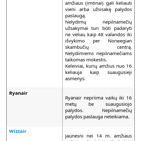
amžiaus (imtinai) gali keliauti
vieni arba užsisakę palydos
paslaugą.
Nelydimų nepilnamečių
užsakymai turi būti padaryti
ne vėliau kaip 48 valandos iki
išvykimo per Norwegian
skambučių centrą.
Nelydimiems nepilnamečiams
taikomas mokestis.
Keleiviai, kurių amžius nuo 16
keliauja kaip suaugusieji
asmenys.
Ryanair
Ryanair nepriima vaikų iki 16
metų be suaugusiojo
palydos. Nepilnamečių
palydos paslauga neteikiama.
Wizzair
Jaunesni nei 14 m. amžiaus