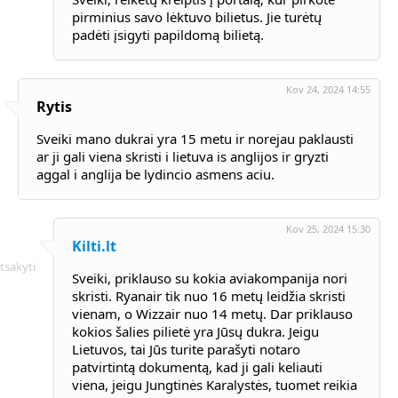
pirminius savo lėktuvo bilietus. Jie turėtų
padėti įsigyti papildomą bilietą.
Kov 24, 2024 14:55
Rytis
Sveiki mano dukrai yra 15 metu ir norejau paklausti
ar ji gali viena skristi i lietuva is anglijos ir gryzti
aggal i anglija be lydincio asmens aciu.
Kov 25, 2024 15:30
Kilti.lt
tsakyti
Sveiki, priklauso su kokia aviakompanija nori
skristi. Ryanair tik nuo 16 metų leidžia skristi
vienam, o Wizzair nuo 14 metų. Dar priklauso
kokios šalies pilietė yra Jūsų dukra. Jeigu
Lietuvos, tai Jūs turite parašyti notaro
patvirtintą dokumentą, kad ji gali keliauti
viena, jeigu Jungtinės Karalystės, tuomet reikia