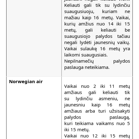
Keliauti gali tik su lydinčiu
suaugusiuoju, kuriam ne
mažiau kaip 16 metų. Vaikai,
kurių amžius nuo 14 iki 15
metų, gali keliauti be
suaugusiojo palydos tačiau
negali lydėti jaunesnių vaikų.
Vaikai sulaukę 16 metų yra
laikomi suaugusiais.
Nepilnamečių palydos
paslauga neteikiama.
Norwegian air
Vaikai nuo 2 iki 11 metų
amžiaus gali keliauti tik
su lydinčiu asmeniu, ne
jaunesniu kaip 16 metų
amžiaus arba turi užsisakyti
palydos paslaugą,
kuri teikiama vaikams nuo 5
iki 15 metų.
Vaikai nuo 12 iki 15 metų