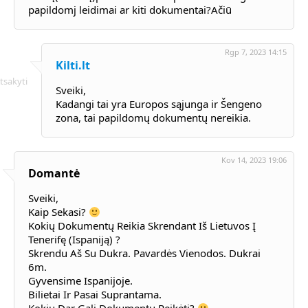
papildomj leidimai ar kiti dokumentai?Ačiū
Rgp 7, 2023 14:15
Kilti.lt
tsakyti
Sveiki,
Kadangi tai yra Europos sąjunga ir Šengeno
zona, tai papildomų dokumentų nereikia.
Kov 14, 2023 19:06
Domantė
Sveiki,
Kaip Sekasi?
Kokių Dokumentų Reikia Skrendant Iš Lietuvos Į
Tenerifę (Ispaniją) ?
Skrendu Aš Su Dukra. Pavardės Vienodos. Dukrai
6m.
Gyvensime Ispanijoje.
Bilietai Ir Pasai Suprantama.