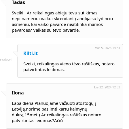
Tadas
Sveiki . Ar reikalingas abieju tevu sutikimas
nepilnameciui vaikui skrendant į anglija su lydinciu
asmeniu, kai vaiko pavarde neatitinka mamos
pavardes? Vaikas su tevo pavarde.
Vas 5, 2026 14:34
Kilti.lt
tsakyti
Sveiki, reikalingas vieno tėvo raštiškas, notaro
patvirtintas leidimas.
Lie 22, 2024 12:33
Ilona
Laba diena.Planuojame važiuoti atostogų į
Latviją,norime pasiimti kartu kaimynų
dukrą,15metų.Ar reikalingas raštiškas notaro
patvirtintas leidimas?Ačiū