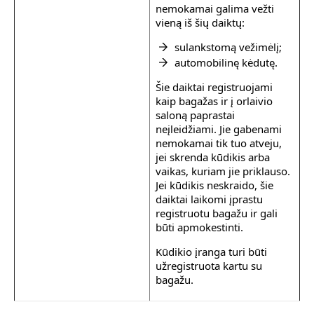
nemokamai galima vežti
vieną iš šių daiktų:
sulankstomą vežimėlį;
automobilinę kėdutę.
Šie daiktai registruojami
kaip bagažas ir į orlaivio
saloną paprastai
neįleidžiami. Jie gabenami
nemokamai tik tuo atveju,
jei skrenda kūdikis arba
vaikas, kuriam jie priklauso.
Jei kūdikis neskraido, šie
daiktai laikomi įprastu
registruotu bagažu ir gali
būti apmokestinti.
Kūdikio įranga turi būti
užregistruota kartu su
bagažu.