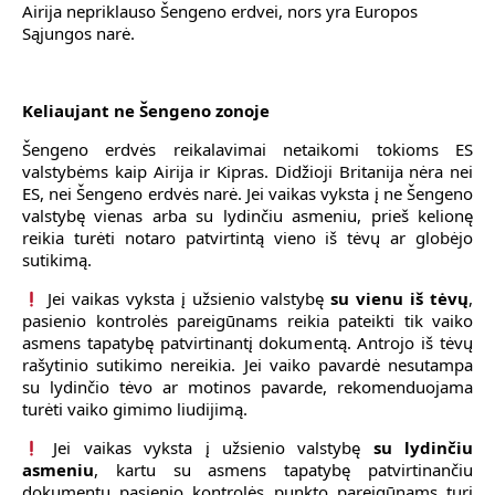
Airija nepriklauso Šengeno erdvei, nors yra Europos
Sąjungos narė.
Keliaujant ne Šengeno zonoje
Šengeno erdvės reikalavimai netaikomi tokioms ES
valstybėms kaip
Airija
ir
Kipras
.
Didžioji Britanija
nėra nei
ES, nei Šengeno erdvės narė. Jei vaikas vyksta į ne Šengeno
valstybę vienas arba su lydinčiu asmeniu, prieš kelionę
reikia turėti notaro patvirtintą vieno iš tėvų ar globėjo
sutikimą.
Jei vaikas vyksta į užsienio valstybę
su vienu iš tėvų
,
pasienio kontrolės pareigūnams reikia pateikti tik vaiko
asmens tapatybę patvirtinantį dokumentą. Antrojo iš tėvų
rašytinio sutikimo nereikia. Jei vaiko pavardė nesutampa
su lydinčio tėvo ar motinos pavarde, rekomenduojama
turėti vaiko gimimo liudijimą.
Jei vaikas vyksta į užsienio valstybę
su lydinčiu
asmeniu
, kartu su asmens tapatybę patvirtinančiu
dokumentu pasienio kontrolės punkto pareigūnams turi