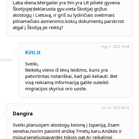
Laba diena.Mergaitei yra 9m.yra LR pilietė gyvena
Škotijoje(deklaruota gyv.vieta Škotija) grįžus
atostogų i Lietuvą, ir griš su lydinčiais svetimais
pilnamečiais asmenimis.kokių dokumentų parskristi
atgal į Škotiją jei reiktų?
Rgp 7, 2023 14:08
Kilti.lt
tsakyti
Sveiki,
Reikėtų vieno iš tėvų leidimo, kuris yra
patvirtintas notariškai, kad gali keliauti. Bet
visą reikiamą informaciją galite suteikti
migracijos skyrius oro uoste.
Lie 13, 2023 06:52
Dangira
Sveiki.planuojam atostogų keionę į Ispaniją..Esam
seneliai,norim pasiimt anūkę 7metų karu.Anūkės ir
mūsų(senelių)pavardės tokios pat.Ar reikalingi