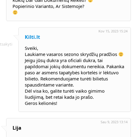
Kokių Dar Gali Dokumentų Reikėti?
Popierinio Varianto, Ar Sistemoje?
Kov 15, 2023 15:24
Kilti.lt
tsakyti
Sveiki,
Laukiame vasaros sezono skrydžių pradžios
Jeigu jūsų dukra yra oficiali dukra, tai
papildomai jokių dokumentu nereikia. Pakanka
paso ar asmens tapatybės kortelės ir lėktuvo
bilieto. Rekomenduojame turėti bilietus
spausdintame variante.
Dėl visa ko, galite turėti vaiko gimimo
liudijimą, bet retai kada jo prašo.
Geros kelionės!
Sau 9, 2023 13:14
Lija