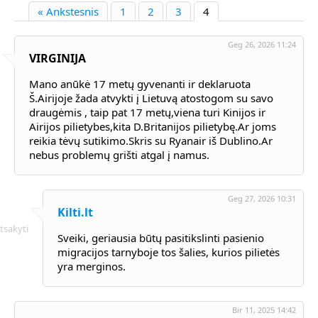
« Ankstesnis
1
2
3
4
Geg 26, 2026 11:24
VIRGINIJA
Mano anūkė 17 metų gyvenanti ir deklaruota
Š.Airijoje žada atvykti į Lietuvą atostogom su savo
draugėmis , taip pat 17 metų,viena turi Kinijos ir
Airijos pilietybes,kita D.Britanijos pilietybę.Ar joms
reikia tėvų sutikimo.Skris su Ryanair iš Dublino.Ar
nebus problemų grišti atgal į namus.
Geg 27, 2026 10:31
Kilti.lt
tsakyti
Sveiki, geriausia būtų pasitikslinti pasienio
migracijos tarnyboje tos šalies, kurios pilietės
yra merginos.
Bir 11, 2025 14:42