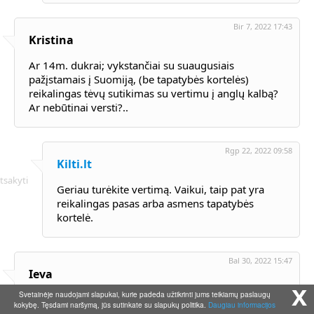
Bir 7, 2022 17:43
Kristina
Ar 14m. dukrai; vykstančiai su suaugusiais
pažįstamais į Suomiją, (be tapatybės kortelės)
reikalingas tėvų sutikimas su vertimu į anglų kalbą?
Ar nebūtinai versti?..
Rgp 22, 2022 09:58
Kilti.lt
tsakyti
Geriau turėkite vertimą. Vaikui, taip pat yra
reikalingas pasas arba asmens tapatybės
kortelė.
Bal 30, 2022 15:47
Ieva
x
Svetainėje naudojami slapukai, kurie padeda užtikrinti jums teikiamų paslaugų
Sveiki,
kokybę. Tęsdami naršymą, jūs sutinkate su slapukų politika.
Daugiau informacijos