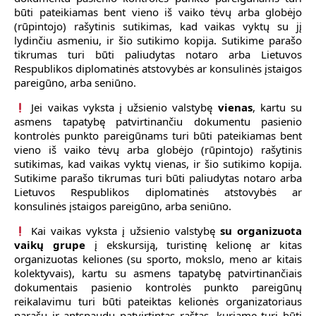
būti pateikiamas bent vieno iš vaiko tėvų arba globėjo
(rūpintojo) rašytinis sutikimas, kad vaikas vyktų su jį
lydinčiu asmeniu, ir šio sutikimo kopija. Sutikime parašo
tikrumas turi būti paliudytas notaro arba Lietuvos
Respublikos diplomatinės atstovybės ar konsulinės įstaigos
pareigūno, arba seniūno.
Jei vaikas vyksta į užsienio valstybę
vienas
, kartu su
asmens tapatybę patvirtinančiu dokumentu pasienio
kontrolės punkto pareigūnams turi būti pateikiamas bent
vieno iš vaiko tėvų arba globėjo (rūpintojo) rašytinis
sutikimas, kad vaikas vyktų vienas, ir šio sutikimo kopija.
Sutikime parašo tikrumas turi būti paliudytas notaro arba
Lietuvos Respublikos diplomatinės atstovybės ar
konsulinės įstaigos pareigūno, arba seniūno.
Kai vaikas vyksta į užsienio valstybę
su organizuota
vaikų grupe
į ekskursiją, turistinę kelionę ar kitas
organizuotas keliones (su sporto, mokslo, meno ar kitais
kolektyvais), kartu su asmens tapatybę patvirtinančiais
dokumentais pasienio kontrolės punkto pareigūnų
reikalavimu turi būti pateiktas kelionės organizatoriaus
parašu ir antspaudu patvirtintas raštas, kuriame turi būti