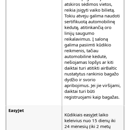
atskiros sėdimos vietos,
reikia įsigyti vaiko bilietą.
Tokiu atveju galima naudoti
sertifikuotą automobilinę
kėdutę, atitinkančią oro
linijų saugumo
reikalavimus. Į saloną
galima pasiimti kūdikio
reikmenis, tačiau
automobilinė kėdutė,
nešiojamas lopšys ar kiti
daiktai turi atitikti airBaltic
nustatytus rankinio bagažo
dydžio ir svorio
apribojimus. Jei jie viršijami,
daiktai turi būti
registruojami kaip bagažas.
EasyJet
Kūdikiais easyJet laiko
keleivius nuo 15 dienų iki
24 mėnesių (iki 2 metų