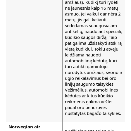
amžiaus). Kūdikį turi lydėti
ne jaunesnis kaip 16 metų
asmuo. Jei vaikui dar nėra 2
metų, jis gali keliauti
sėdėdamas suaugusiajam
ant kelių, naudojant specialų
kūdikio saugos diržą. Taip
pat galima užsisakyti atskirą
vietą kūdikiui. Tokiu atveju
leidžiama naudoti
automobilinę kėdutę, kuri
turi atitikti gamintojo
nurodytus amžiaus, svorio ir
ūgio reikalavimus bei oro
linijų saugumo taisykles.
Vežimėlius, automobilines
kėdutes ar kitus kūdikio
reikmenis galima vežtis
pagal oro bendrovės
nustatytas bagažo taisykles.
Norwegian air