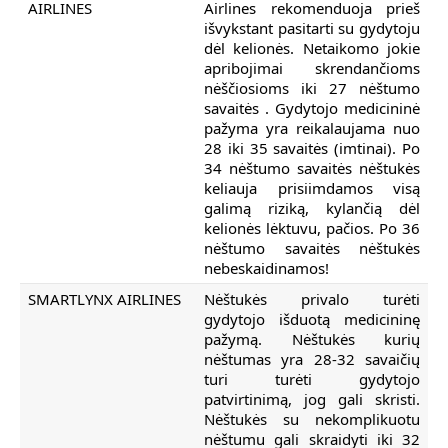
AIRLINES
Airlines rekomenduoja prieš
išvykstant pasitarti su gydytoju
dėl kelionės. Netaikomo jokie
apribojimai skrendančioms
nėščiosioms iki 27 nėštumo
savaitės . Gydytojo medicininė
pažyma yra reikalaujama nuo
28 iki 35 savaitės (imtinai). Po
34 nėštumo savaitės nėštukės
keliauja prisiimdamos visą
galimą riziką, kylančią dėl
kelionės lėktuvu, pačios. Po 36
nėštumo savaitės nėštukės
nebeskaidinamos!
SMARTLYNX AIRLINES
Nėštukės privalo turėti
gydytojo išduotą medicininę
pažymą. Nėštukės kurių
nėštumas yra 28-32 savaičių
turi turėti gydytojo
patvirtinimą, jog gali skristi.
Nėštukės su nekomplikuotu
nėštumu gali skraidyti iki 32