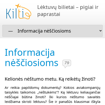
Lėktuvų bilietai – pigiai ir
paprastai
Informacija
nėščiosioms
79
Kelionės nėštumo metu. Ką reikėtų žinoti?
Ar reikia papildomų dokumentų? Kokios aviakompanijų
taisyklės taikomos „nėštukėms“? Ką lėktuvu keliaujančiai
nėščiajai būtina žinoti? Iki kurios nėštumo savaitės
leidžiama skristi lėktuvu? Šie ir panašūs klausimai iškyla