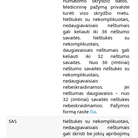
numatomo skrydžio datos.
Medicininę pažymą privalote
turėti viso skrydžio metu.
Nėštukės su nekomplikuotais,
nedaugiavaisiais nėštumais
gali keliauti iki 36 nėštumo
savaitės. Nėštukės su
nekomplikuotais,
daugiavaisiais nėštumais gali
keliauti iki 32 nėštumo
savaitės. Nuo 36 (imtinai)
nėštumo savaitės nėštukės su
nekomplikuotais,
nedaugiavaisiais
nebeskraidinamos. Jei
nėštumas daugiavaisis – nuo
32 (imtinai) savaitės nėštukės
nebeskraidinamos. Pažymos
formą rasite
čia
.
SAS
Nėštukės su nekomplikuotais,
nedaugiavaisiais nėštumais
gali skristi be jokių apribojimų