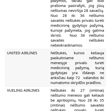
pažymos, tačiau gali būti
prašoma pasirašyti, jog jūsų
nėštumas neviršija 28 savaičių.
Nuo 28 iki 36 nėštumo
savaitės nėštukės privalo turėti
medicininę gydytojo pažymą,
kurioje pažymėta, jog galima
skristi. Nuo 36 nėštumo
savaitės nėštukės
nebeskraidinamos.
UNITED AIRLINES
Nėštukės, kurios keliauja
paskutiniame nėštumo
mėnesyje privalo turėti
medicininę pažymą, kurią
gydytojas yra išdavęs ne
anksčiau kaip 72 valandos iki
numatomo skrydžio pradžios.
VUELING AIRLINES
Nėštukės iki 27 (imtinai)
nėštumo mėnesio gali keliauti
be apribojimų. Nuo 28 iki 35
(imtinai) nėštumo savaitės
nėštukės privalo turėti