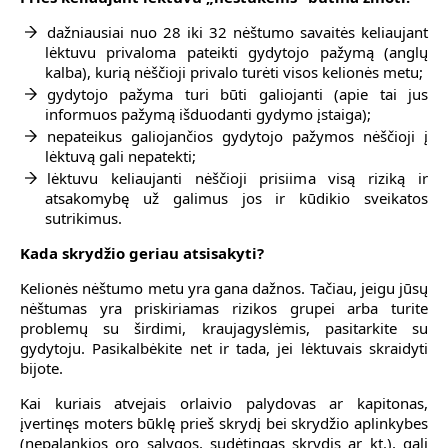
dažniausiai nuo 28 iki 32 nėštumo savaitės keliaujant
lėktuvu privaloma pateikti gydytojo pažymą (anglų
kalba), kurią nėščioji privalo turėti visos kelionės metu;
gydytojo pažyma turi būti galiojanti (apie tai jus
informuos pažymą išduodanti gydymo įstaiga);
nepateikus galiojančios gydytojo pažymos nėščioji į
lėktuvą gali nepatekti;
lėktuvu keliaujanti nėščioji prisiima visą riziką ir
atsakomybę už galimus jos ir kūdikio sveikatos
sutrikimus.
Kada
skrydžio
geriau atsisakyti?
Kelionės nėštumo metu yra gana dažnos. Tačiau, jeigu jūsų
nėštumas yra priskiriamas rizikos grupei arba turite
problemų su širdimi, kraujagyslėmis, pasitarkite su
gydytoju. Pasikalbėkite net ir tada, jei lėktuvais skraidyti
bijote.
Kai kuriais atvejais orlaivio palydovas ar kapitonas,
įvertinęs moters būklę prieš skrydį bei skrydžio aplinkybes
(nepalankios oro sąlygos, sudėtingas skrydis ar kt.), gali