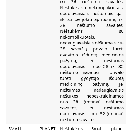
iki 36 nėštumo savaitės.
Nėštukės su nekomplikuotais,
daugiavaisiais nėštumais gali
skristi be jokių apribojimų iki
28 nėštumo savaitės.
Nėštukėms su
nekomplikuotais,
nedaugiavaisiais nėštumais 36-
38 savaičių privalo turėti
gydytojo išduotą medicininę
pažymą, jei nėštumas
daugiavaisis – nuo 28 iki 32
nėštumo savaitės privalo
turėti gydytojo išduotą
medicininę pažymą. Jei
nėštumas nedaugiavaisis
nėštukės nebeskraidinamos
nuo 38 (imtinai) nėštumo
savaitės, jei nėštumas
daugiavaisis – nuo 32 (imtinai)
nėštumo savaitės.
SMALL PLANET
Nėštukėms Small planet