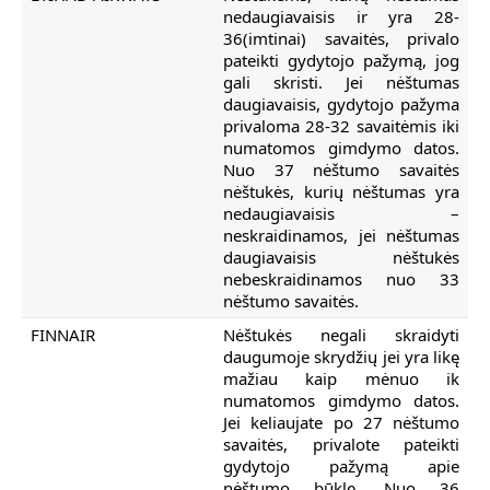
nedaugiavaisis ir yra 28-
36(imtinai) savaitės, privalo
pateikti gydytojo pažymą, jog
gali skristi. Jei nėštumas
daugiavaisis, gydytojo pažyma
privaloma 28-32 savaitėmis iki
numatomos gimdymo datos.
Nuo 37 nėštumo savaitės
nėštukės, kurių nėštumas yra
nedaugiavaisis –
neskraidinamos, jei nėštumas
daugiavaisis nėštukės
nebeskraidinamos nuo 33
nėštumo savaitės.
FINNAIR
Nėštukės negali skraidyti
daugumoje skrydžių jei yra likę
mažiau kaip mėnuo ik
numatomos gimdymo datos.
Jei keliaujate po 27 nėštumo
savaitės, privalote pateikti
gydytojo pažymą apie
nėštumo būklę. Nuo 36