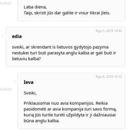
tsakyti
Laba diena,
Taip, skristi Jūs dar galite ir visur tikrai įleis.
Rgp 6, 2018 14:42
edia
sveiki, ar skrendant is lietuvos gydytojo pazyma
nestukei turi buti parasyta anglu kalba ar gali buti ir
lietuviu kalba?
Rgp 8, 2018 15:13
Ieva
tsakyti
Sveiki,
Priklausomai nuo avia kompanijos. Reikia
pasidomėti ar avia kompanija turi savo formą,
kurią Jūs turite turėti užpildyta ir ji dažniausiai
būna anglu kalba.