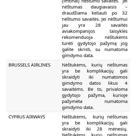
(imtinai) nėštumo savaitės. Jei
nėštumas daugiavaisis –
draudžiama keliauti po 32
nėštumo savaitės. Jei nėštumui
jau yra 28 savaitės
aviakompanijos taisyklės
rekomenduoja nėštukėms
turėti gydytojo pažymą jog
galite skristi, su numatoma
gimdymo data.
BRUSSELS AIRLINES
Nėštukėms, kurių nėštumas
yra be komplikacijų gali
skraidyti iki numatomos
gimdymo datos likus 4
savaitėms. Be to, privaloma
gydytojo pažyma, kurioje
pažymėta numatoma
gimdymo data.
CYPRUS AIRWAYS
Nėštukėms, kurių nėštumas
yra be komplikacijų gali
skraidyti iki 28 mėnesių.
Nėštukėms, kurių nėštumas