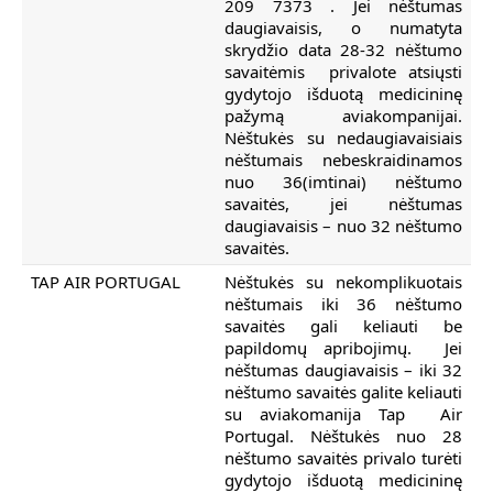
209 7373 . Jei nėštumas
daugiavaisis, o numatyta
skrydžio data 28-32 nėštumo
savaitėmis privalote atsiųsti
gydytojo išduotą medicininę
pažymą aviakompanijai.
Nėštukės su nedaugiavaisiais
nėštumais nebeskraidinamos
nuo 36(imtinai) nėštumo
savaitės, jei nėštumas
daugiavaisis – nuo 32 nėštumo
savaitės.
TAP AIR PORTUGAL
Nėštukės su nekomplikuotais
nėštumais iki 36 nėštumo
savaitės gali keliauti be
papildomų apribojimų. Jei
nėštumas daugiavaisis – iki 32
nėštumo savaitės galite keliauti
su aviakomanija Tap Air
Portugal. Nėštukės nuo 28
nėštumo savaitės privalo turėti
gydytojo išduotą medicininę