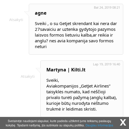
Bal 24, 2019 08:21
agne
Atsakyti
Sveiki , o su Getjet skrendant kai nera dar
27savaiciu ar uztenka gydytojo pazymos
laisvos formos lietuviu kalba,ar reikia ir
anglu? nes avia kompanija savo formos
neturi
Lap 19, 2019 16:40
Martyna | Kilti.lt
Atsakyti
Sveiki,
Aviakompanijos „GetJet Airlines“
taisyklės numato, kad nėščioji
privalo turėti pažymą (anglų kalba),
kurioje būtų nurodyta nėštumo
trukmė ir leidimas skristi.
x
Svetainėje naudojami slapukai, kurie padeda užtikrinti jums teikiamų paslaugų
kokybę. Tęsdami naršymą, jūs sutinkate su slapukų politika.
Daugiau informacijos
Lie 3, 2018 09:11