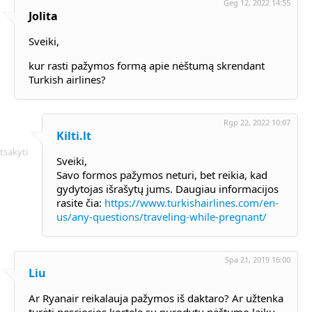
Geg 12, 2022 14:55
Jolita
Sveiki,
kur rasti pažymos formą apie nėštumą skrendant
Turkish airlines?
Rgp 22, 2022 10:07
Kilti.lt
tsakyti
Sveiki,
Savo formos pažymos neturi, bet reikia, kad
gydytojas išrašytų jums. Daugiau informacijos
rasite čia:
https://www.turkishairlines.com/en-
us/any-questions/traveling-while-pregnant/
Spa 21, 2019 16:00
Liu
Ar Ryanair reikalauja pažymos iš daktaro? Ar užtenka