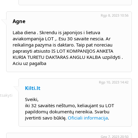
Rgp 8, 2023 10:56
Agne
Laba diena . Skrendu is japonijos i lietuva
aviakompanija LOT ,. Esu 30 savaite nescia. Ar
reikalinga pazyma is daktaro. Taip pat noreciau
paprasyti atsiusto IS LOT KOMPANIJOS ANKETA
KURIA TURETU DAKTARAS ANGLU KALBA uzpildyti .
Aciu uz pagalba
Rgp 10, 2023 14:42
Kilti.lt
tsakyti
Sveiki,
iki 32 savaitės nėštumo, keliaujant su LOT
papildomų dokumentų nereikia. Svarbu
įvertinti savo būklę.
Oficiali informacija
.
Geg 7, 2023 20:50