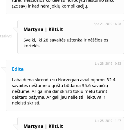
turėti nesciosios kortele su nurodytu nėštumo laiku
(25sav) ir kad nėra jokių komplikacijų.
Spa 21, 2019 16:28
Martyna | Kilti.lt
tsakyti
Sveiki, iki 28 savaitės užtenka ir nėščiosios
kortelės.
Lie 25, 2019 10:53
Edita
Laba diena skrendu su Norvegian avialinijomis 32.4
savaites nėštume o grįštu būdama 35.6 savaičių
nėštume. Ar galima dar skristi tokiu metu turint
daktaro pažyma. Ar gali jau neileisti i lėktuva ir
neleisti skristi.
Lie 25, 2019 11:47
Martyna | Kilti.lt