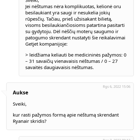
Sveiki,
Jei nėštumas nėra komplikuotas, kelionė oru
besilaukiant yra saugi ir nesukelia jokių
rūpesčių. Tačiau, prieš užsisakant bilietą,
visoms besilaukiančiosioms patartina pasitarti
su gydytoju. Dėl nėščių moterų saugumo ir
patogumo skrendant nustatyti šie reikalavimai
Getjet kompanijoje:
> leidžiama keliauti be medicininės pažymos: 0
– 31 savaičių vienavaisis nėštumas / 0 – 27
savaitės daugiavaisis nėštumas.
Rgs 6, 2022 15:06
Aukse
Sveiki,
kur rasti pažymos formą apie nėštumą skrendant
Ryanair skridis?