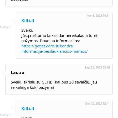
Kov 8, 2023 16:11
Kilti.lt
tsakyti
Sveiki,
Jūsų nėštumo laikas dar nereikalauja turėti
pažymos. Daugiau informacijos:
https://getjet.aero/lt/bendra-
informacija/besilaukiancios-mamos/
Lap 25, 2022 23:18
Lau.ra
Sveiki, skrisiu su GETJET kai bus 20 savaičių, jau
reikalinga koki pažyma?
Gru 20, 2022 12:41
Kilti.lt
tsakyti