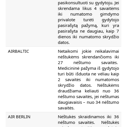
pasikonsultuoti su gydytoju. Jei
skrendama likus 4 savaitėms
iki numatomo gimdymo
privalote turėti gydytojo
pasirašytą pažymą, kuri yra
pasirašyta ne daugiau, kaip 7
dienos iki numatomo skrydžio
datos.
AIRBALTIC
Netaikomi jokie reikalavimai
nėštukėms skrendančioms iki
27 nėštumo savaitės.
Medicininė pažyma iš gydytojo
turi būti išduota ne vėliau kaip
2 savaitės iki numatomos
skrydžio datos. Nėštukėms
draudžiama keliauti nuo 36
nėštumo savaitės, jei nėštumas
daugiavaisis – nuo 34 nėštumo
savaitės.
AIR BERLIN
Nėštukės skraidinamos iki 36
nėštumo savaitės. Nėštukės