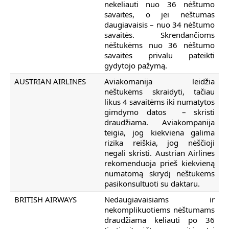
nekeliauti nuo 36 nėštumo
savaitės, o jei nėštumas
daugiavaisis – nuo 34 nėštumo
savaitės. Skrendančioms
nėštukėms nuo 36 nėštumo
savaitės privalu pateikti
gydytojo pažymą.
AUSTRIAN AIRLINES
Aviakomanija leidžia
nėštukėms skraidyti, tačiau
likus 4 savaitėms iki numatytos
gimdymo datos – skristi
draudžiama. Aviakompanija
teigia, jog kiekviena galima
rizika reiškia, jog nėščioji
negali skristi. Austrian Airlines
rekomenduoja prieš kiekvieną
numatomą skrydį nėštukėms
pasikonsultuoti su daktaru.
BRITISH AIRWAYS
Nedaugiavaisiams ir
nekomplikuotiems nėštumams
draudžiama keliauti po 36