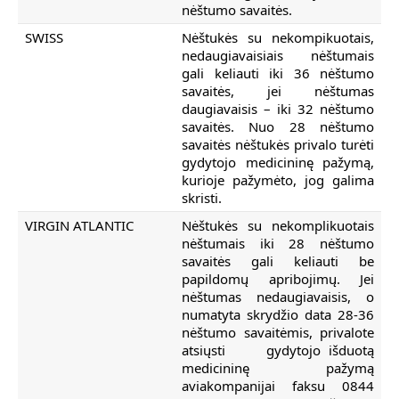
nėštumo savaitės.
SWISS
Nėštukės su nekompikuotais,
nedaugiavaisiais nėštumais
gali keliauti iki 36 nėštumo
savaitės, jei nėštumas
daugiavaisis – iki 32 nėštumo
savaitės. Nuo 28 nėštumo
savaitės nėštukės privalo turėti
gydytojo medicininę pažymą,
kurioje pažymėto, jog galima
skristi.
VIRGIN ATLANTIC
Nėštukės su nekomplikuotais
nėštumais iki 28 nėštumo
savaitės gali keliauti be
papildomų apribojimų. Jei
nėštumas nedaugiavaisis, o
numatyta skrydžio data 28-36
nėštumo savaitėmis, privalote
atsiųsti gydytojo išduotą
medicininę pažymą
aviakompanijai faksu 0844