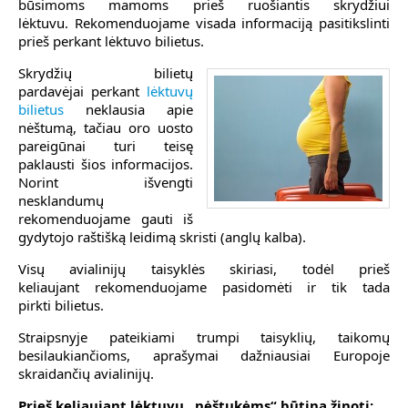
būsimoms mamoms prieš ruošiantis skrydžiui
lėktuvu. Rekomenduojame visada informaciją pasitikslinti
prieš perkant lėktuvo bilietus.
Skrydžių bilietų
pardavėjai perkant
lėktuvų
bilietus
neklausia apie
nėštumą, tačiau oro uosto
pareigūnai turi teisę
paklausti šios informacijos.
Norint išvengti
nesklandumų
rekomenduojame gauti iš
gydytojo raštišką leidimą skristi (anglų kalba).
Visų avialinijų taisyklės skiriasi, todėl prieš
keliaujant rekomenduojame pasidomėti ir tik tada
pirkti bilietus.
Straipsnyje pateikiami trumpi taisyklių, taikomų
besilaukiančioms, aprašymai dažniausiai Europoje
skraidančių avialinijų.
Prieš
keliaujant lėktuvu
„nėštukėms“
būtina žinoti: