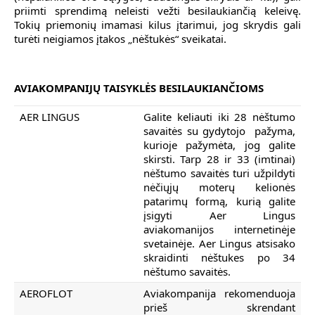
priimti sprendimą neleisti vežti besilaukiančią keleivę.
Tokių priemonių imamasi kilus įtarimui, jog skrydis gali
turėti neigiamos įtakos „nėštukės“ sveikatai.
AVIAKOMPANIJŲ TAISYKLĖS BESILAUKIANČIOMS
AER LINGUS
Galite keliauti iki 28 nėštumo
savaitės su gydytojo pažyma,
kurioje pažymėta, jog galite
skirsti. Tarp 28 ir 33 (imtinai)
nėštumo savaitės turi užpildyti
nėčiųjų moterų kelionės
patarimų formą, kurią galite
įsigyti Aer Lingus
aviakomanijos internetinėje
svetainėje. Aer Lingus atsisako
skraidinti nėštukes po 34
nėštumo savaitės.
AEROFLOT
Aviakompanija rekomenduoja
prieš skrendant