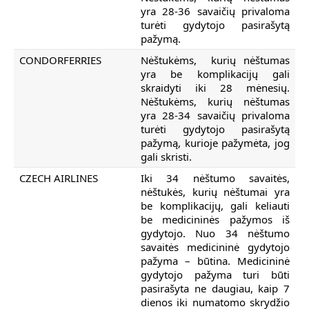
yra 28-36 savaičių privaloma
turėti gydytojo pasirašytą
pažymą.
CONDORFERRIES
Nėštukėms, kurių nėštumas
yra be komplikacijų gali
skraidyti iki 28 mėnesių.
Nėštukėms, kurių nėštumas
yra 28-34 savaičių privaloma
turėti gydytojo pasirašytą
pažymą, kurioje pažymėta, jog
gali skristi.
CZECH AIRLINES
Iki 34 nėštumo savaitės,
nėštukės, kurių nėštumai yra
be komplikacijų, gali keliauti
be medicininės pažymos iš
gydytojo. Nuo 34 nėštumo
savaitės medicininė gydytojo
pažyma – būtina. Medicininė
gydytojo pažyma turi būti
pasirašyta ne daugiau, kaip 7
dienos iki numatomo skrydžio