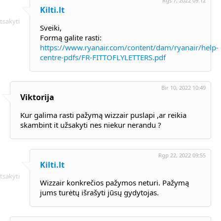
Rgs 7, 2022 09:12
Kilti.lt
tsakyti
Sveiki,
Formą galite rasti:
https://www.ryanair.com/content/dam/ryanair/help-
centre-pdfs/FR-FITTOFLYLETTERS.pdf
Bir 10, 2022 10:49
Viktorija
Kur galima rasti pažymą wizzair puslapi ,ar reikia
skambint it užsakyti nes niekur nerandu ?
Rgp 22, 2022 09:55
Kilti.lt
tsakyti
Wizzair konkrečios pažymos neturi. Pažymą
jums turėtų išrašyti jūsų gydytojas.