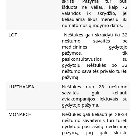
skristi. Pažyma turi būti
išduota ne vėliau, kaip 72
valandos ik skrydžio, jei
keliaujama likus mėnesiui iki
numatomos gimdymo datos.
LOT
Nėštukės gali skraidyti iki 32
nėštumo savaitės be
medicininės gydytojo
pažymos, tik
pasikonsultavusios su
gydytoju. Nėštukės po 32
nėštumo savaitės privalo turėti
pažymą.
LUFTHANSA
Nėštukės nuo 28 nėštumo
savaitės gali keliauti
aviakompanijos lėktuvais su
gydytojo pažyma.
MONARCH
Nėštukės gali keliauti jei 28-34
nėštumo savaitėmis turi turėti
gydytojo pasirašytą medicininę
pažymą, jog gali skristi.