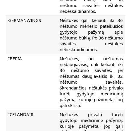
nėštumo savaitės nėštukės
nebeskaidinamos.
GERMANWINGS
Nėštukės gali keliauti iki 36
nėštumo mėnesio pateikusios
gydytojo pažymą apie
nėštumo būklę. Po 36 nėštumo
savaitės nėštukės
nebeskraidinamos.
IBERIA
Nėštukės, nei nėštumas
nedaugiavisis, gali keliauti iki
36 nėštumo savaitės, jei
nėštumas daugiavaisis iki 32
nėštumo savaitės.
Skrendančios nėštukės privalo
turėti gydytojo medicininę
pažymą, kurioje pažymėta, jog
gali skristi.
ICELANDAIR
Nėštukės privalo turėti
gydytojo medicininę pažymą,
kurioje pažymėta, jog gali