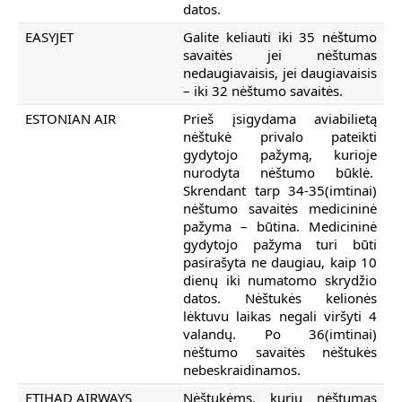
datos.
EASYJET
Galite keliauti iki 35 nėštumo
savaitės jei nėštumas
nedaugiavaisis, jei daugiavaisis
– iki 32 nėštumo savaitės.
ESTONIAN AIR
Prieš įsigydama aviabilietą
nėštukė privalo pateikti
gydytojo pažymą, kurioje
nurodyta nėštumo būklė.
Skrendant tarp 34-35(imtinai)
nėštumo savaitės medicininė
pažyma – būtina. Medicininė
gydytojo pažyma turi būti
pasirašyta ne daugiau, kaip 10
dienų iki numatomo skrydžio
datos. Nėštukės kelionės
lėktuvu laikas negali viršyti 4
valandų. Po 36(imtinai)
nėštumo savaitės nėštukės
nebeskraidinamos.
ETIHAD AIRWAYS
Nėštukėms, kurių nėštumas