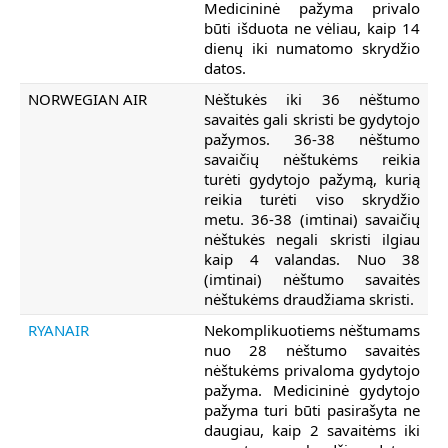
Medicininė pažyma privalo
būti išduota ne vėliau, kaip 14
dienų iki numatomo skrydžio
datos.
NORWEGIAN AIR
Nėštukės iki 36 nėštumo
savaitės gali skristi be gydytojo
pažymos. 36-38 nėštumo
savaičių nėštukėms reikia
turėti gydytojo pažymą, kurią
reikia turėti viso skrydžio
metu. 36-38 (imtinai) savaičių
nėštukės negali skristi ilgiau
kaip 4 valandas. Nuo 38
(imtinai) nėštumo savaitės
nėštukėms draudžiama skristi.
RYANAIR
Nekomplikuotiems nėštumams
nuo 28 nėštumo savaitės
nėštukėms privaloma gydytojo
pažyma. Medicininė gydytojo
pažyma turi būti pasirašyta ne
daugiau, kaip 2 savaitėms iki