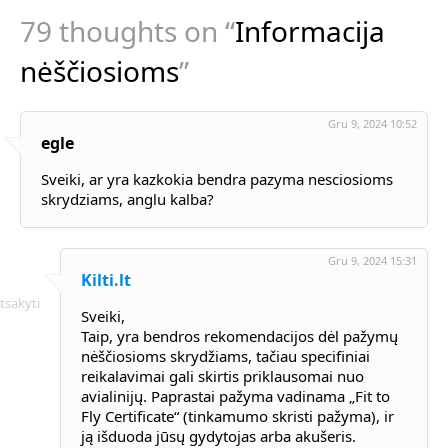
79 thoughts on “
Informacija
nėščiosioms
”
Gru 9, 2024 10:52
egle
Sveiki, ar yra kazkokia bendra pazyma nesciosioms
skrydziams, anglu kalba?
Gru 9, 2024 15:31
Kilti.lt
tsakyti
Sveiki,
Taip, yra bendros rekomendacijos dėl pažymų
nėščiosioms skrydžiams, tačiau specifiniai
reikalavimai gali skirtis priklausomai nuo
avialinijų. Paprastai pažyma vadinama „Fit to
Fly Certificate“ (tinkamumo skristi pažyma), ir
ją išduoda jūsų gydytojas arba akušeris.