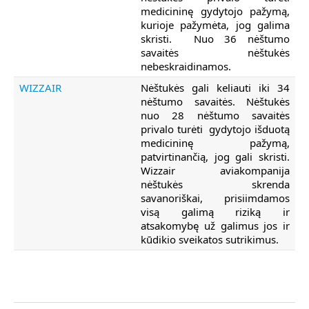
medicininę gydytojo pažymą,
kurioje pažymėta, jog galima
skristi. Nuo 36 nėštumo
savaitės nėštukės
nebeskraidinamos.
WIZZAIR
Nėštukės gali keliauti iki 34
nėštumo savaitės. Nėštukės
nuo 28 nėštumo savaitės
privalo turėti gydytojo išduotą
medicininę pažymą,
patvirtinančią, jog gali skristi.
Wizzair aviakompanija
nėštukės skrenda
savanoriškai, prisiimdamos
visą galimą riziką ir
atsakomybę už galimus jos ir
kūdikio sveikatos sutrikimus.