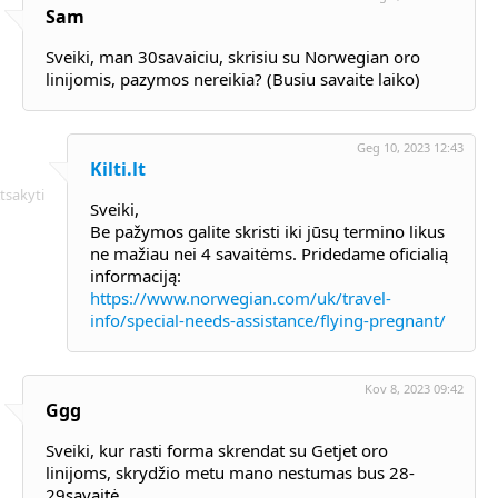
Sam
Sveiki, man 30savaiciu, skrisiu su Norwegian oro
linijomis, pazymos nereikia? (Busiu savaite laiko)
Geg 10, 2023 12:43
Kilti.lt
tsakyti
Sveiki,
Be pažymos galite skristi iki jūsų termino likus
ne mažiau nei 4 savaitėms. Pridedame oficialią
informaciją:
https://www.norwegian.com/uk/travel-
info/special-needs-assistance/flying-pregnant/
Kov 8, 2023 09:42
Ggg
Sveiki, kur rasti forma skrendat su Getjet oro
linijoms, skrydžio metu mano nestumas bus 28-
29savaitė