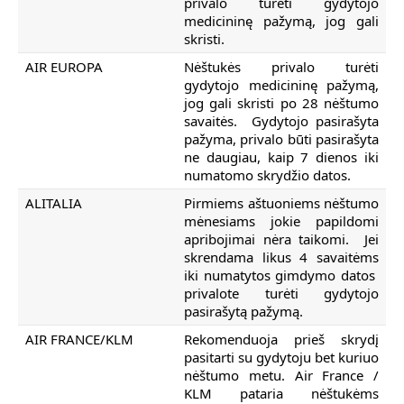
privalo turėti gydytojo
medicininę pažymą, jog gali
skristi.
AIR EUROPA
Nėštukės privalo turėti
gydytojo medicininę pažymą,
jog gali skristi po 28 nėštumo
savaitės. Gydytojo pasirašyta
pažyma, privalo būti pasirašyta
ne daugiau, kaip 7 dienos iki
numatomo skrydžio datos.
ALITALIA
Pirmiems aštuoniems nėštumo
mėnesiams jokie papildomi
apribojimai nėra taikomi. Jei
skrendama likus 4 savaitėms
iki numatytos gimdymo datos
privalote turėti gydytojo
pasirašytą pažymą.
AIR FRANCE/KLM
Rekomenduoja prieš skrydį
pasitarti su gydytoju bet kuriuo
nėštumo metu. Air France /
KLM pataria nėštukėms