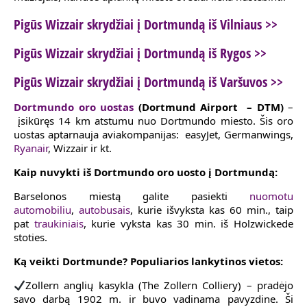
Pigūs Wizzair skrydžiai į Dortmundą iš Vilniaus >>
Pigūs Wizzair skrydžiai į Dortmundą iš Rygos >>
Pigūs Wizzair skrydžiai į Dortmundą iš Varšuvos >>
Dortmundo oro uostas
(Dortmund Airport – DTM)
–
įsikūręs 14 km atstumu nuo Dortmundo miesto. Šis oro
uostas aptarnauja aviakompanijas: easyJet, Germanwings,
Ryanair
, Wizzair ir kt.
Kaip nuvykti iš Dortmundo oro uosto į Dortmundą:
Barselonos miestą galite pasiekti
nuomotu
automobiliu
,
autobusais
, kurie išvyksta kas 60 min., taip
pat
traukiniais
, kurie vyksta kas 30 min. iš Holzwickede
stoties.
Ką veikti Dortmunde? Populiarios lankytinos vietos:
Zollern anglių kasykla (The Zollern Colliery) – pradėjo
savo darbą 1902 m. ir buvo vadinama pavyzdine. Ši