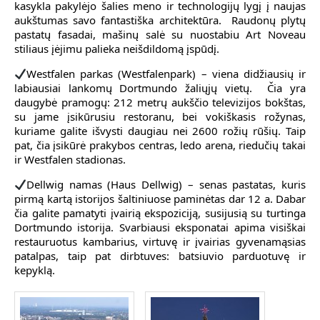
kasykla pakylėjo šalies meno ir technologijų lygį į naujas
aukštumas savo fantastiška architektūra. Raudonų plytų
pastatų fasadai, mašinų salė su nuostabiu Art Noveau
stiliaus įėjimu palieka neišdildomą įspūdį.
Westfalen parkas (Westfalenpark) – viena didžiausių ir
labiausiai lankomų Dortmundo žaliųjų vietų. Čia yra
daugybė pramogų: 212 metrų aukščio televizijos bokštas,
su jame įsikūrusiu restoranu, bei vokiškasis rožynas,
kuriame galite išvysti daugiau nei 2600 rožių rūšių. Taip
pat, čia įsikūrė prakybos centras, ledo arena, riedučių takai
ir Westfalen stadionas.
Dellwig namas (Haus Dellwig) – senas pastatas, kuris
pirmą kartą istorijos šaltiniuose paminėtas dar 12 a. Dabar
čia galite pamatyti įvairią ekspoziciją, susijusią su turtinga
Dortmundo istorija. Svarbiausi eksponatai apima visiškai
restauruotus kambarius, virtuvę ir įvairias gyvenamąsias
patalpas, taip pat dirbtuves: batsiuvio parduotuvę ir
kepyklą.