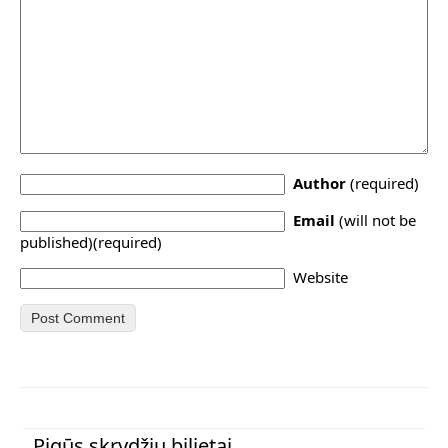
Author
(required)
Email
(will not be
published)(required)
Website
Pigūs skrydžių bilietai