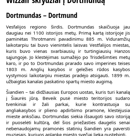
Dortmundas – Dortmund
Vesfalijos regiono širdis. Dortmundas skaičiuoja jau
daugiau nei 1100 istorijos metų. Primą kartą istorijoje jis
paminėtas Throtmanni pavadinimu 885 m. Viduramžių
laikotarpiu tai buvo vienintelis laisvas Vestfalijos miestas,
kuris buvo vienas svarbiausių ir turtingiausių Hanzos
sąjungoje. Jo klestėjimas sumažėjo po Trisdešimties metų
karo, ir po to Dortmundas prarado savo imperines teises
1803 m. Anglių kasybos ir geležies rūdos kasybos
vystymosi laikotarpiu miestas pradėjo atsigauti. 1899 m.
užbaigtas kanalas paskatino spartų miesto augimą.
Šiandien – tai didžiausias Europos uostas, kuris turi kanalą
į Šiaurės jūrą. Beveik pusė miesto teritorijos sudaro
tvenkiniai ir žali parkai, kurie kontrastuoja su
angliakasybos ir plieno apdirbimo pramone, klestėjusia
mieste anksčiau. Dortmundas siekia išsaugoti savo istoriją
ir puoselėti kultūrą, dėl šios priežasties daugelis senai
nebenaudojamų pramonės statinių šiandien yra paversti
muziejais, kuriuos aplankę miesto svečiai lieka nustebinti.