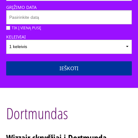
GRĮŽIMO DATA
TIK Į VIENĄ PUSĘ
KELEIVIAI
1 keleivis
IEŠKOTI
Dortmundas
Wizzair skrydžiai į Dortmundą