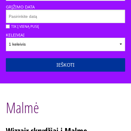
GRĮŽIMO DATA
TIK Į VIENĄ PUSĘ
KELEIVIAI
1 keleivis
IEŠKOTI
Malmė
Wizzair skrydžiai į Malmę