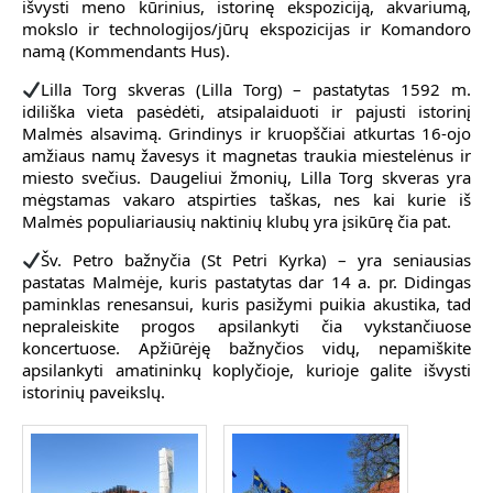
išvysti meno kūrinius, istorinę ekspoziciją, akvariumą,
mokslo ir technologijos/jūrų ekspozicijas ir Komandoro
namą (Kommendants Hus).
Lilla Torg skveras (Lilla Torg) – pastatytas 1592 m.
idiliška vieta pasėdėti, atsipalaiduoti ir pajusti istorinį
Malmės alsavimą. Grindinys ir kruopščiai atkurtas 16-ojo
amžiaus namų žavesys it magnetas traukia miestelėnus ir
miesto svečius. Daugeliui žmonių, Lilla Torg skveras yra
mėgstamas vakaro atspirties taškas, nes kai kurie iš
Malmės populiariausių naktinių klubų yra įsikūrę čia pat.
Šv. Petro bažnyčia (St Petri Kyrka) – yra seniausias
pastatas Malmėje, kuris pastatytas dar 14 a. pr. Didingas
paminklas renesansui, kuris pasižymi puikia akustika, tad
nepraleiskite progos apsilankyti čia vykstančiuose
koncertuose. Apžiūrėję bažnyčios vidų, nepamiškite
apsilankyti amatininkų koplyčioje, kurioje galite išvysti
istorinių paveikslų.