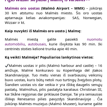
Malmės oro uostas
(Malmö Airport – MMX)
– įsikūręs
30 km atstumu nuo Malmės miesto. Šis oro uostas
aptarnauja kelias aviakompanijas: SAS, Norwegian,
Wizzair ir kt.
Kaip nuvykti iš Malmės oro uosto į Malmę:
Malmės miestą galite pasiekti
nuomotu
automobiliu
,
autobusais
, kurie išvyksta kas 90 min. Iki
centrinės stoties kelionė trunka apie 40 min.
Ką veikti Malmėje? Populiarios lankytinos vietos:
Malmės uostas ir pilis (Malmö harbour and castle) – 16
amžiuje, Malmė konkuravo su Kopenhaga dėl įtakos
Skandinavijoje. Tuo metu vienas iš svarbiausių veiksnių
buvo uostas, kuris būtų netoli nuo turtingų žvejybos plotų.
Šiandien uostas vis dar veikia ir yra išlikę daugelis senųjų
pastatų. Malmöhus, pilis pastatyta karaliaus Christinan III,
kai Skåne regijonas dar priklausė Danijai. Tai yra seniausias
išlikęs Renesanso pilies pavyzdys Skandinavijoje . Čia
įsikūręs Malmės muziejus (Malmö Museer), kuriame galite