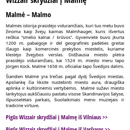
Malmė – Malmo
Malmės istorija prasidėjo viduramžiais, kuri tuo metu buvo
žinoma kaip žvejų kaimas Malmhauger, kuris išvertus
reiškia “smėlio kalnai / krūvos”. Gyvenvietė buvo įkurta
1200 m. pabaigoje ir dėl geografinės padėties greitai
išaugo kaip komercinės prekybos miestelis, kuriame
klestėjo žvejybos verslas. Didžiausia miesto plėtra
prasidėjo viduramžiais, kai 1524 m. miesto meru tapo
Jörgen Kock. Malmė 1658 m. oficialiai tapo Švedijos dalimi.
Šiandien Malmė yra trečias pagal dydį Švedijos miestas.
Apsilankę čia liksite nustebinti miesto aura, draugiška
aplinka ir kultūrinėmis vertybėmis. Malmė sužavi miesto
lankytojus aukščiausiu pastatu visose Skandinavijos šalyse,
išpuoselėtais parkais, šiuolaikiniais meno muziejais ir
tradicine virtuve.
Pigūs Wizzair skrydžiai į Malmę iš Vilniaus >>
Pigūs Wizzair skrydžiai į Malmę iš Varšuvos >>