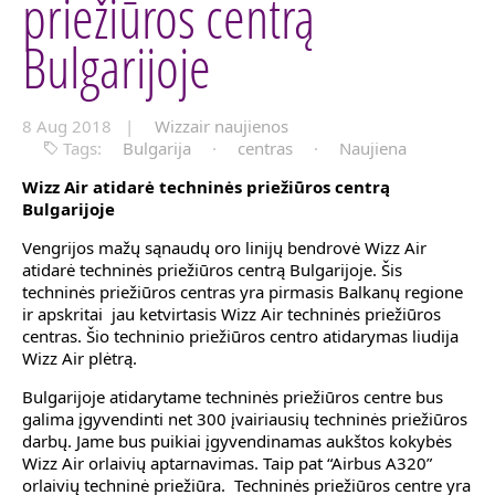
priežiūros centrą
Bulgarijoje
8 Aug 2018 |
Wizzair naujienos
Tags:
Bulgarija
·
centras
·
Naujiena
Wizz Air atidarė techninės priežiūros centrą
Bulgarijoje
Vengrijos mažų sąnaudų oro linijų bendrovė Wizz Air
atidarė techninės priežiūros centrą Bulgarijoje. Šis
techninės priežiūros centras yra pirmasis Balkanų regione
ir apskritai jau ketvirtasis Wizz Air techninės priežiūros
centras. Šio techninio priežiūros centro atidarymas liudija
Wizz Air plėtrą.
Bulgarijoje atidarytame techninės priežiūros centre bus
galima įgyvendinti net 300 įvairiausių techninės priežiūros
darbų. Jame bus puikiai įgyvendinamas aukštos kokybės
Wizz Air orlaivių aptarnavimas. Taip pat “Airbus A320”
orlaivių techninė priežiūra. Techninės priežiūros centre yra