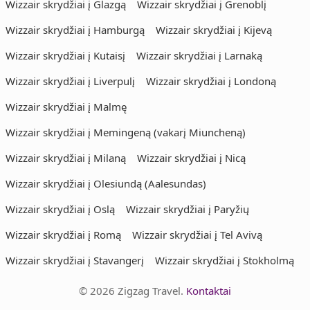
Wizzair skrydžiai į Glazgą
Wizzair skrydžiai į Grenoblį
Wizzair skrydžiai į Hamburgą
Wizzair skrydžiai į Kijevą
Wizzair skrydžiai į Kutaisį
Wizzair skrydžiai į Larnaką
Wizzair skrydžiai į Liverpulį
Wizzair skrydžiai į Londoną
Wizzair skrydžiai į Malmę
Wizzair skrydžiai į Memingeną (vakarį Miuncheną)
Wizzair skrydžiai į Milaną
Wizzair skrydžiai į Nicą
Wizzair skrydžiai į Olesiundą (Aalesundas)
Wizzair skrydžiai į Oslą
Wizzair skrydžiai į Paryžių
Wizzair skrydžiai į Romą
Wizzair skrydžiai į Tel Avivą
Wizzair skrydžiai į Stavangerį
Wizzair skrydžiai į Stokholmą
© 2026 Zigzag Travel.
Kontaktai