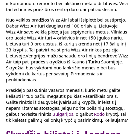
ir kombinuoto remonto bei lakštinio metalo dirbtuvės. Visa
tai techninės priežiūros centrą daro dar patrauklesniu.
Nuo veiklos pradžios Wizz Air labai išsiplėtė bei sustiprėjo.
Dabar Wizz Air turi daugiau nei 100 orlaivių. Lietuvoje
Wizz Air savo veiklą plėtoja jau septynerius metus. Vilniaus
oro uoste Wizz Air turi 4 orlaivius ir net 150 įgulos narių.
Lietuva turi 3 oro uostus, iš kurių skrenda net į 17 šalių ir į
33 kryptis. Tai patvirtina stiprią Wizz Air rinkos poziciją
Lietuvoje.Vengrijos mažų sąnaudų oro linijų bendrovė Wizz
Air taip pat pradės skrydžius iš Kauno į Turku Suomijoje.
Skrydžiai bus vykdomi nuo lapkričio mėnesio bei bus
vykdomi du kartus per savaitę. Pirmadieniais ir
penktadieniais.
Prasidėjo paskutinis vasaros mėnesis, kurio metu galite
keliauti ir tuo pačiu mėgautis puikias vasariškais orais.
Galite rinktis iš daugybės įvairiausių krypčių ir leistis į
nepamirštamas atostogas. Jeigu norite poilsinių atostogų,
galbūt norėsite rinktis
Bulgarijos
, o galbūt
Rodo
kryptį. Tai
tik keletas galimų kelionių krypčių pasirinkimų. Keliaujam!?