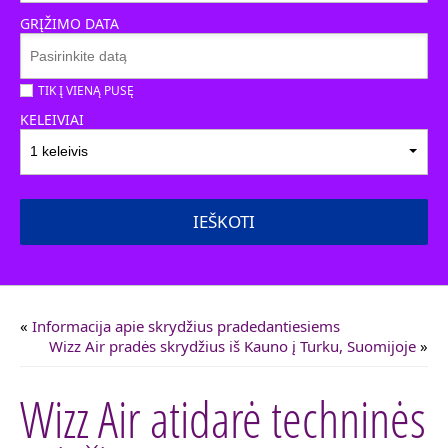
GRĮŽIMO DATA
TIK Į VIENĄ PUSĘ
KELEIVIAI
1 keleivis
IEŠKOTI
«
Informacija apie skrydžius pradedantiesiems
Wizz Air pradės skrydžius iš Kauno į Turku, Suomijoje
»
Wizz Air atidarė techninės