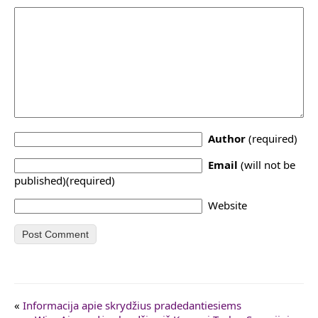
Author
(required)
Email
(will not be
published)(required)
Website
«
Informacija apie skrydžius pradedantiesiems