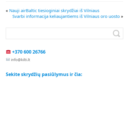
«
Nauji airBaltic tiesioginiai skrydžiai iš Vilniaus
Svarbi informacija keliaujantiems iš Vilniaus oro uosto
»
+370 600 26766
info@kilti.lt
Sekite skrydžių pasiūlymus ir čia: