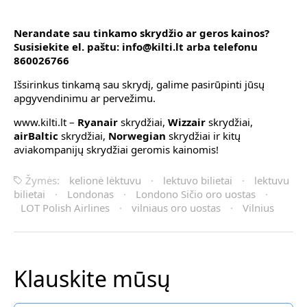
Nerandate sau tinkamo skrydžio ar geros kainos?
Susisiekite el. paštu: info@kilti.lt arba telefonu
860026766
Išsirinkus tinkamą sau skrydį, galime pasirūpinti jūsų
apgyvendinimu ar pervežimu.
www.kilti.lt –
Ryanair
skrydžiai,
Wizzair
skrydžiai,
airBaltic
skrydžiai,
Norwegian
skrydžiai ir kitų
aviakompanijų skrydžiai geromis kainomis!
Žymės:
kelionė lėktuvu
·
lektuvo bilietai
·
lektuvu
bilietai
·
Londonas
·
Londono Sičio oro uostas
·
LOT Polish Airlines
·
vilniaus oro uostas
·
Vilnius
Klauskite mūsų