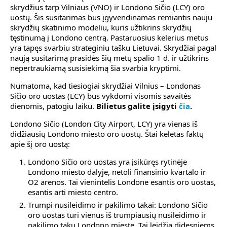
skrydžius tarp Vilniaus (VNO) ir Londono Sičio (LCY) oro
uostų. Šis susitarimas bus įgyvendinamas remiantis nauju
skrydžių skatinimo modeliu, kuris užtikrins skrydžių
tęstinumą į Londono centrą. Pastaruosius kelerius metus
yra tapęs svarbiu strateginiu tašku Lietuvai. Skrydžiai pagal
naują susitarimą prasidės šių metų spalio 1 d. ir užtikrins
nepertraukiamą susisiekimą šia svarbia kryptimi.
Numatoma, kad tiesiogiai skrydžiai Vilnius – Londonas
Sičio oro uostas (LCY) bus vykdomi visomis savaitės
dienomis, patogiu laiku.
Bilietus galite įsigyti
čia
.
Londono Sičio (London City Airport, LCY) yra vienas iš
didžiausių Londono miesto oro uostų. Štai keletas faktų
apie šį oro uostą:
Londono Sičio oro uostas yra įsikūręs rytinėje
Londono miesto dalyje, netoli finansinio kvartalo ir
O2 arenos. Tai vienintelis Londone esantis oro uostas,
esantis arti miesto centro.
Trumpi nusileidimo ir pakilimo takai: Londono Sičio
oro uostas turi vienus iš trumpiausių nusileidimo ir
pakilimo takų Londono mieste. Tai leidžia didesniems