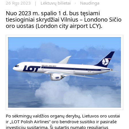
26 Rgs 2023 |
Lėktuvų bilietai
·
Naudinga
Nuo 2023 m. spalio 1 d. bus tęsiami
tiesioginiai skrydžiai Vilnius – Londono Sičio
oro uostas (London city airport LCY).
Po sėkmingų valdžios organų derybų, Lietuvos oro uostai
ir „LOT Polish Airlines“ oro bendrovė susitiko ir pasirašė
investicijų susitarimą. Ši sutartis numato reguliarius