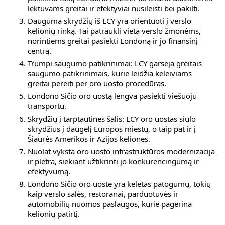
lėktuvams greitai ir efektyviai nusileisti bei pakilti.
Dauguma skrydžių iš LCY yra orientuoti į verslo
kelionių rinką. Tai patraukli vieta verslo žmonėms,
norintiems greitai pasiekti Londoną ir jo finansinį
centrą.
Trumpi saugumo patikrinimai: LCY garsėja greitais
saugumo patikrinimais, kurie leidžia keleiviams
greitai pereiti per oro uosto procedūras.
Londono Sičio oro uostą lengva pasiekti viešuoju
transportu.
Skrydžių į tarptautines šalis: LCY oro uostas siūlo
skrydžius į daugelį Europos miestų, o taip pat ir į
Šiaurės Amerikos ir Azijos keliones.
Nuolat vyksta oro uosto infrastruktūros modernizacija
ir plėtra, siekiant užtikrinti jo konkurencingumą ir
efektyvumą.
Londono Sičio oro uoste yra keletas patogumų, tokių
kaip verslo salės, restoranai, parduotuvės ir
automobilių nuomos paslaugos, kurie pagerina
kelionių patirtį.