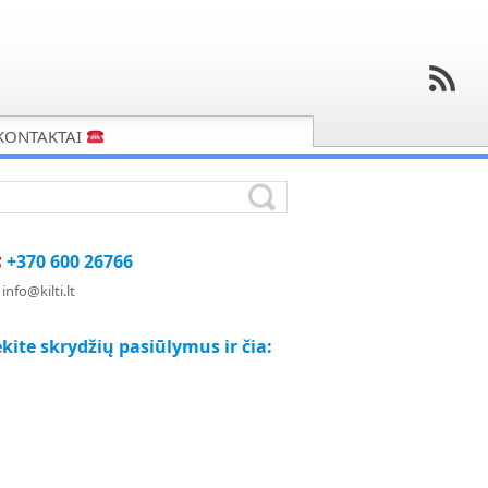
KONTAKTAI
+370 600 26766
info@kilti.lt
kite skrydžių pasiūlymus ir čia: