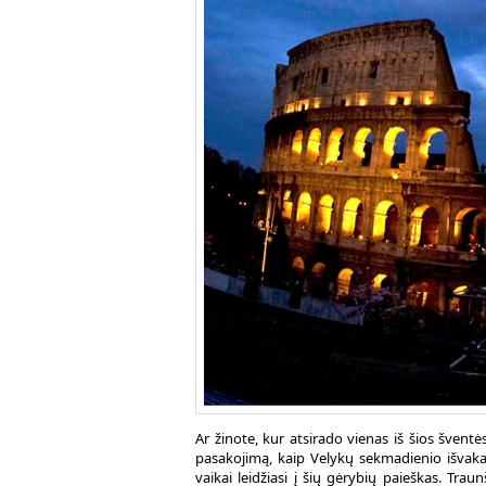
Ar žinote, kur atsirado vienas iš šios švent
pasakojimą, kaip Velykų sekmadienio išvakarė
vaikai leidžiasi į šių gėrybių paieškas. Traun