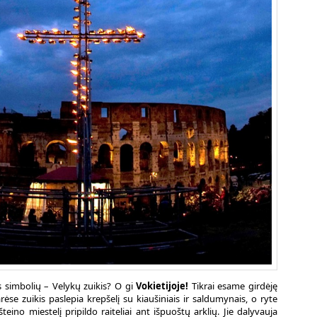
ės simbolių – Velykų zuikis? O gi
Vokietijoje!
Tikrai esame girdėję
se zuikis paslepia krepšelį su kiaušiniais ir saldumynais, o ryte
šteino miestelį pripildo raiteliai ant išpuoštų arklių. Jie dalyvauja