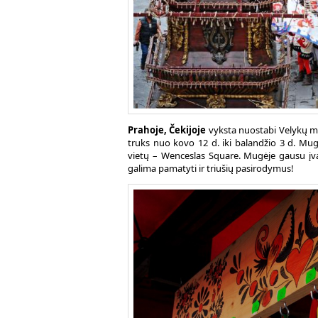
Prahoje, Čekijoje
vyksta nuostabi Velykų mug
truks nuo kovo 12 d. iki balandžio 3 d. Mug
vietų – Wenceslas Square. Mugėje gausu įvair
galima pamatyti ir triušių pasirodymus!