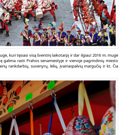
ė, kuri tęsiasi visą šventinį laikotarpį ir dar ilgiau! 2016 m. mugė
ę galima rasti Prahos senamiestyje ir vienoje pagrindinių miesto
ių rankdarbių, suvenyrų, lėlių, įvairiaspalvių margučių ir kt. Čia