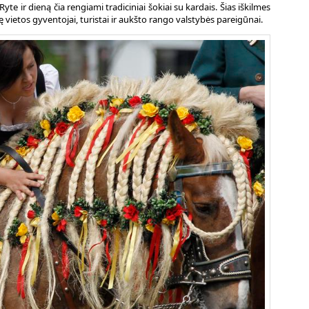
 Ryte ir dieną čia rengiami tradiciniai šokiai su kardais. Šias iškilmes
 vietos gyventojai, turistai ir aukšto rango valstybės pareigūnai.