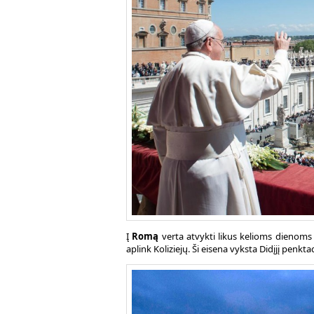
Į
Romą
verta atvykti likus kelioms dienoms 
aplink Koliziejų. Ši eisena vyksta Didįjį penkt