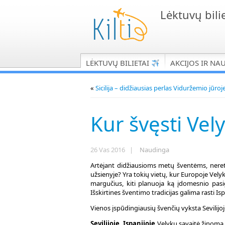
Lėktuvų bilie
LĖKTUVŲ BILIETAI
AKCIJOS IR NA
«
Sicilija – didžiausias perlas Viduržemio jūroj
Kur švęsti Vel
26 Vas 2016 |
Naudinga
Artėjant didžiausioms metų šventėms, neret
užsienyje? Yra tokių vietų, kur Europoje Vely
margučius, kiti planuoja ką įdomesnio pasig
Išskirtines šventimo tradicijas galima rasti Ispan
Vienos įspūdingiausių švenčių vyksta Sevilijoje
Sevilijoje, Ispanijoje
Velykų savaitė žinoma 