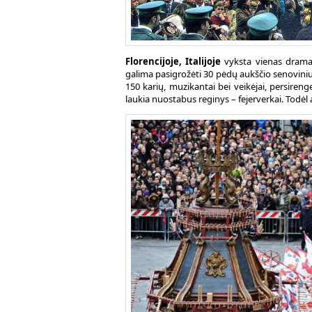
Florencijoje, Italijoje
vyksta vienas dramat
galima pasigrožėti 30 pėdų aukščio senoviniu 
150 karių, muzikantai bei veikėjai, persire
laukia nuostabus reginys – fejerverkai. Todėl a