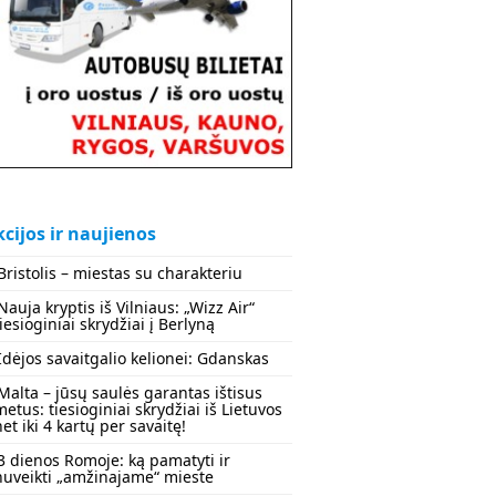
cijos ir naujienos
Bristolis – miestas su charakteriu
Nauja kryptis iš Vilniaus: „Wizz Air“
tiesioginiai skrydžiai į Berlyną
Idėjos savaitgalio kelionei: Gdanskas
Malta – jūsų saulės garantas ištisus
metus: tiesioginiai skrydžiai iš Lietuvos
net iki 4 kartų per savaitę!
3 dienos Romoje: ką pamatyti ir
nuveikti „amžinajame“ mieste