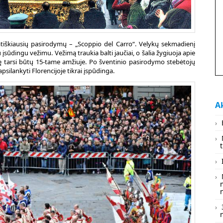
iškiausių pasirodymų – „Scoppio del Carro“. Velykų sekmadienį
įsūdingu vežimu. Vežimą traukia balti jaučiai, o šalia žygiuoja apie
ngę tarsi būtų 15-tame amžiuje. Po šventinio pasirodymo stebėtojų
psilankyti Florencijoje tikrai įspūdinga.
Ak