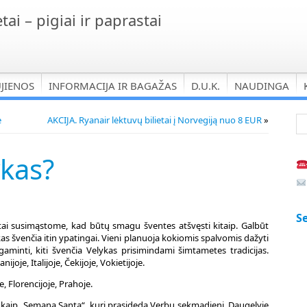
tai – pigiai ir paprastai
UJIENOS
INFORMACIJA IR BAGAŽAS
D.U.K.
NAUDINGA
e
AKCIJA. Ryanair lėktuvų bilietai į Norvegiją nuo 8 EUR
»
ykas?
Se
ai susimąstome, kad būtų smagu šventes atšvęsti kitaip. Galbūt
kas švenčia itin ypatingai. Vieni planuoja kokiomis spalvomis dažyti
aminti, kiti švenčia Velykas prisimindami šimtametes tradicijas.
ijoje, Italijoje, Čekijoje, Vokietijoje.
, Florencijoje, Prahoje.
kaip „Semana Santa“, kuri prasideda Verbų sekmadienį. Daugelyje