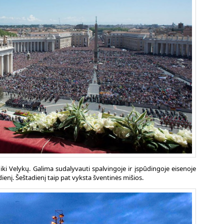
iki Velykų. Galima sudalyvauti spalvingoje ir įspūdingoje eisenoje
adienį. Šeštadienį taip pat vyksta šventinės mišios.