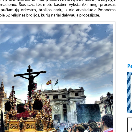
adieniu. Šios savaitės metu kasdien vyksta iškilmingi procesai.
 pučiamųjų orkestro, brolijos narių, kurie atvaizduoja žmonėms
apie 52 religinės brolijos, kurių nariai dalyvauja procesijose.
P