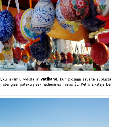
lykų iškilmių vyksta ir
Vatikane
, kur Didžiąją savaitę suplūsta
ji stengiasi patekti į sekmadienines mišias Šv. Petro aikštėje bei