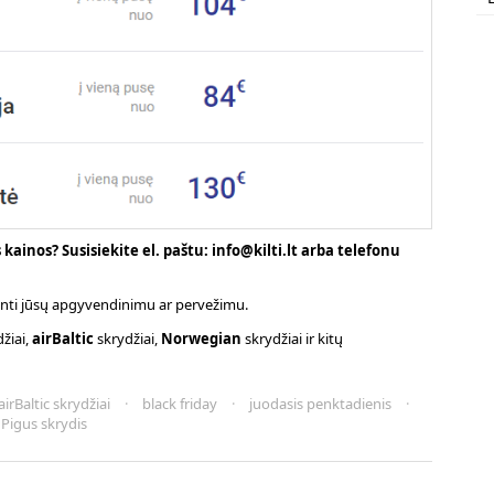
ainos? Susisiekite el. paštu: info@kilti.lt arba telefonu
pinti jūsų apgyvendinimu ar pervežimu.
žiai,
airBaltic
skrydžiai,
Norwegian
skrydžiai ir kitų
airBaltic skrydžiai
·
black friday
·
juodasis penktadienis
·
Pigus skrydis