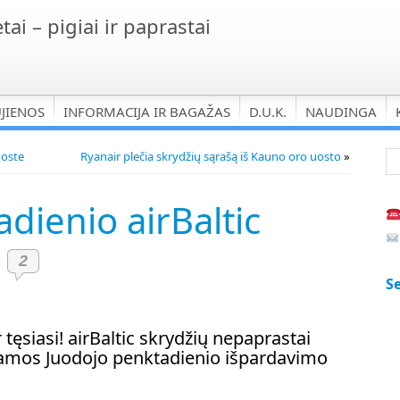
tai – pigiai ir paprastai
UJIENOS
INFORMACIJA IR BAGAŽAS
D.U.K.
NAUDINGA
uoste
Ryanair plečia skrydžių sąrašą iš Kauno oro uosto
»
dienio airBaltic
2
Se
 tęsiasi! airBaltic skrydžių nepaprastai
amos Juodojo penktadienio išpardavimo