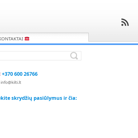
KONTAKTAI
+370 600 26766
info@kilti.lt
kite skrydžių pasiūlymus ir čia: