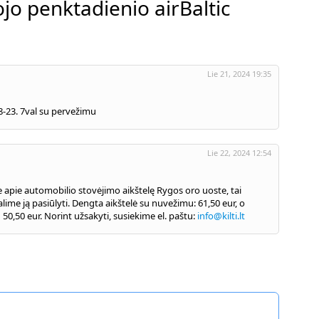
jo penktadienio airBaltic
Lie 21, 2024 19:35
08-23. 7val su pervežimu
Lie 22, 2024 12:54
te apie automobilio stovėjimo aikštelę Rygos oro uoste, tai
lime ją pasiūlyti. Dengta aikštelė su nuvežimu: 61,50 eur, o
50,50 eur. Norint užsakyti, susiekime el. paštu:
info@kilti.lt