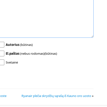
Autorius
(būtinas)
El.paštas
(nebus rodomas)(būtinas)
Svetainė
uoste
Ryanair plečia skrydžių sąrašą iš Kauno oro uosto
»