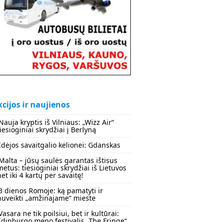
cijos ir naujienos
Nauja kryptis iš Vilniaus: „Wizz Air“
tiesioginiai skrydžiai į Berlyną
Idėjos savaitgalio kelionei: Gdanskas
Malta – jūsų saulės garantas ištisus
metus: tiesioginiai skrydžiai iš Lietuvos
net iki 4 kartų per savaitę!
3 dienos Romoje: ką pamatyti ir
nuveikti „amžinajame“ mieste
Vasara ne tik poilsiui, bet ir kultūrai:
Edinburgo meno festivalis „The Fringe“