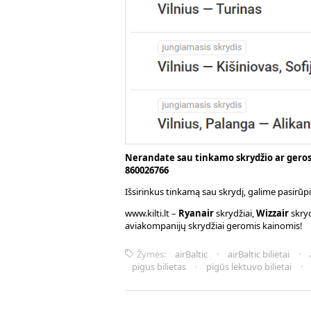
Nerandate sau tinkamo skrydžio ar geros k
860026766
Išsirinkus tinkamą sau skrydį, galime pasirū
www.kilti.lt –
Ryanair
skrydžiai,
Wizzair
skryd
aviakompanijų skrydžiai geromis kainomis!
Žymės:
airBaltic
·
airBaltic bilietai
·
pigus bilietas
·
pigūs lėktuvo bilietai
·