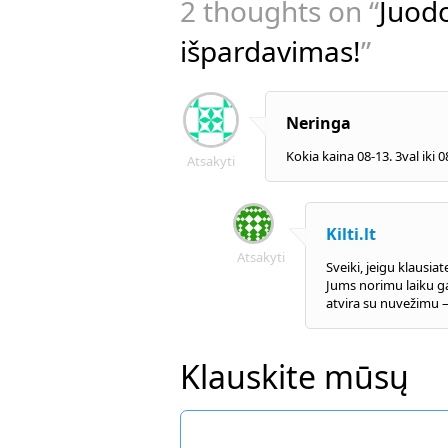
2 thoughts on “
Juodo
išpardavimas!
”
Neringa
Kokia kaina 08-13. 3val iki 
Atsakyti
Kilti.lt
Atsakyti
Sveiki, jeigu klausia
Jums norimu laiku ga
atvira su nuvežimu – 
Klauskite mūsų