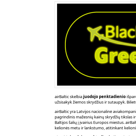
airBaltic skelbia
juodojo penktadienio
išpar
užsisakyk žiemos skrydžius ir sutaupyk. Bilie
airBaltic yra Latvijos nacio­nalinė avia­kompani
pagrindinis mažesnių kainų skrydžių tikslas 
Baltijos šalių į įvairius Europos miestus. airB
kelionės metu ir lankstumo, atitinkant kelioni