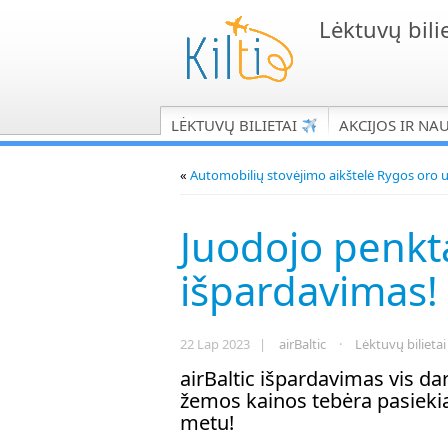
Lėktuvų bilie
LĖKTUVŲ BILIETAI
AKCIJOS IR NA
«
Automobilių stovėjimo aikštelė Rygos oro 
Juodojo penkta
išpardavimas!
22 Lap 2023 |
airBaltic
·
Lėktuvų bilietai
airBaltic išpardavimas vis dar
žemos kainos tebėra pasieki
metu!