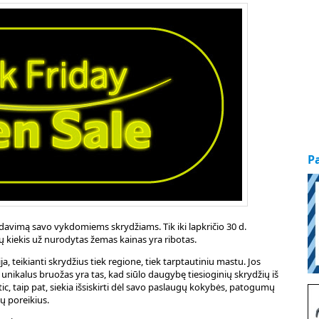
P
davimą savo vykdomiems skrydžiams. Tik iki lapkričio 30 d.
tų kiekis už nurodytas žemas kainas yra ribotas.
ja, teikianti skrydžius tiek regione, tiek tarptautiniu mastu. Jos
ir unikalus bruožas yra tas, kad siūlo daugybę tiesioginių skrydžių iš
altic, taip pat, siekia išsiskirti dėl savo paslaugų kokybės, patogumų
ų poreikius.