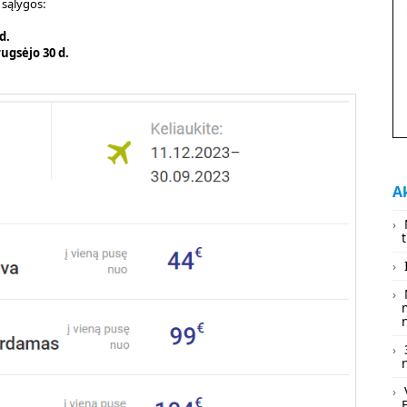
sąlygos:
d.
rugsėjo 30 d.
Ak