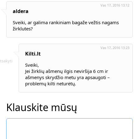
Vas 17, 2016 13:12
aldera
Sveiki, ar galima rankiniam bagaže vežtis nagams
žirklutes?
Vas 17, 2016 13:23
Kilti.lt
tsakyti
Sveiki,
Jei žirklių ašmenų ilgis neviršija 6 cm ir
ašmenys skrydžio metu yra apsaugoti –
problemų kilti neturėtų.
Klauskite mūsų