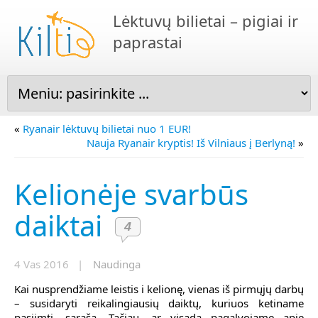
Lėktuvų bilietai – pigiai ir
paprastai
«
Ryanair lėktuvų bilietai nuo 1 EUR!
Nauja Ryanair kryptis! Iš Vilniaus į Berlyną!
»
Kelionėje svarbūs
daiktai
4
4 Vas 2016 |
Naudinga
Kai nusprendžiame leistis i kelionę, vienas iš pirmųjų darbų
– susidaryti reikalingiausių daiktų, kuriuos ketiname
pasiimti, sąrašą. Tačiau, ar visada pagalvojame apie