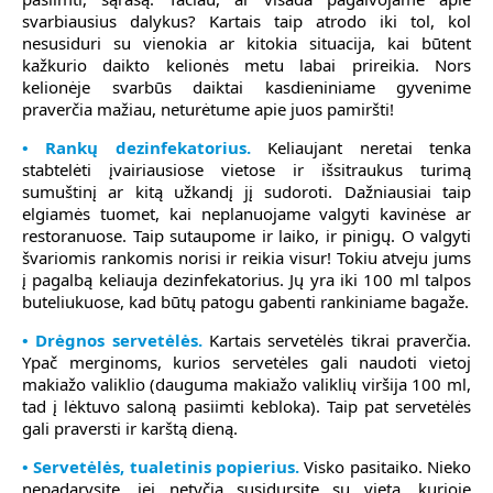
svarbiausius dalykus? Kartais taip atrodo iki tol, kol
nesusiduri su vienokia ar kitokia situacija, kai būtent
kažkurio daikto kelionės metu labai prireikia. Nors
kelionėje svarbūs daiktai kasdieniniame gyvenime
praverčia mažiau, neturėtume apie juos pamiršti!
• Rankų dezinfekatorius.
Keliaujant neretai tenka
stabtelėti įvairiausiose vietose ir išsitraukus turimą
sumuštinį ar kitą užkandį jį sudoroti. Dažniausiai taip
elgiamės tuomet, kai neplanuojame valgyti kavinėse ar
restoranuose. Taip sutaupome ir laiko, ir pinigų. O valgyti
švariomis rankomis norisi ir reikia visur! Tokiu atveju jums
į pagalbą keliauja dezinfekatorius. Jų yra iki 100 ml talpos
buteliukuose, kad būtų patogu gabenti rankiniame bagaže.
• Drėgnos servetėlės.
Kartais servetėlės tikrai praverčia.
Ypač merginoms, kurios servetėles gali naudoti vietoj
makiažo valiklio (dauguma makiažo valiklių viršija 100 ml,
tad į lėktuvo saloną pasiimti kebloka). Taip pat servetėlės
gali praversti ir karštą dieną.
• Servetėlės, tualetinis popierius.
Visko pasitaiko. Nieko
nepadarysite, jei netyčia susidursite su vieta, kurioje