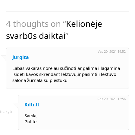
4 thoughts on “
Kelionėje
svarbūs daiktai
”
Vas 20, 2021 19:52
Jurgita
Labas vakaras norejau sužinoti ar galima i lagamina
isidėti kavos skrendant lektuvu,ir pasimti i lektuvo
salona žurnala su piestuku
Rgs 20, 2021 12:56
Kilti.lt
tsakyti
Sveiki,
Galite.