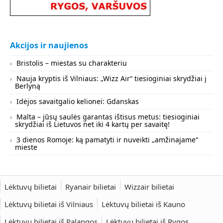
Akcijos ir naujienos
Bristolis – miestas su charakteriu
Nauja kryptis iš Vilniaus: „Wizz Air“ tiesioginiai skrydžiai į
Berlyną
Idėjos savaitgalio kelionei: Gdanskas
Malta – jūsų saulės garantas ištisus metus: tiesioginiai
skrydžiai iš Lietuvos net iki 4 kartų per savaitę!
3 dienos Romoje: ką pamatyti ir nuveikti „amžinajame“
mieste
Lėktuvų bilietai
Ryanair bilietai
Wizzair bilietai
Lėktuvų bilietai iš Vilniaus
Lėktuvų bilietai iš Kauno
Lėktuvų bilietai iš Palangos
Lėktuvų bilietai iš Rygos