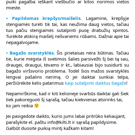
puiki pagalba ieškant viešbučio ar kitos norimos vietos
mieste.
• Papildomas krepšys/maišelis.
Lagamine, krepšyje
stengiamės turėti tik tai, kas neužima daug vietos, tačiau
tuo pačiu stengiamės sutalpinti pusę drabužių spintos.
Turėkite atskirą maišelį nešvariems rūbams. Dažnai apie tai
nepagalvojame.
• Bagažo svarstyklės.
Šis prietaisas nėra būtinas. Tačiau
tie, kurie mėgsta iš svetimos šalies parsivežti šį bei tą sau,
draugei, draugui, tėvams ir kt., labiausiai bijo susidurti su
bagažo viršsvorio problema. Todėl šios mažos svarstyklės
lengvai pašalins nerimą. O jei daiktai sunkiai telpa,
peržiūrėkite kelis patarimus
kaip sutalpinti daiktus bagaže
!
Nepamirškime, kad ir kiti kelionėje svarbūs daiktai gali šiek
tiek pakoreguoti šį sąrašą, tačiau kiekvienas atsirinks tai,
ko jam reikia
Jei pasigedote daikto, kurio jums labai pritrūko keliaujant,
parašykite el. paštu info@kilti.lt ir sąrašą papildysime.
Galbūt duosite puikią mintį kažkam kitam!