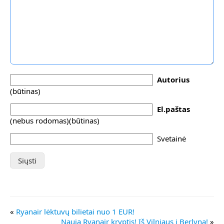
Autorius
(būtinas)
El.paštas
(nebus rodomas)(būtinas)
Svetainė
«
Ryanair lėktuvų bilietai nuo 1 EUR!
Nauja Ryanair kryptis! Iš Vilniaus į Berlyną!
»