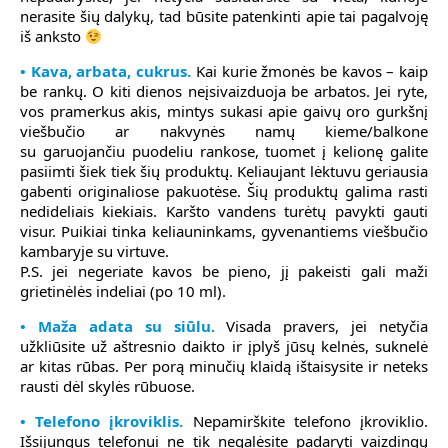
nerasite šių dalykų, tad būsite patenkinti apie tai pagalvoję
iš anksto
• Kava, arbata, cukrus.
Kai kurie žmonės be kavos – kaip
be rankų. O kiti dienos neįsivaizduoja be arbatos. Jei ryte,
vos pramerkus akis, mintys sukasi apie gaivų oro gurkšnį
viešbučio ar nakvynės namų kieme/balkone
su garuojančiu puodeliu rankose, tuomet į kelionę galite
pasiimti šiek tiek šių produktų. Keliaujant lėktuvu geriausia
gabenti originaliose pakuotėse. Šių produktų galima rasti
nedideliais kiekiais. Karšto vandens turėtų pavykti gauti
visur. Puikiai tinka keliauninkams, gyvenantiems viešbučio
kambaryje su virtuve.
P.S. jei negeriate kavos be pieno, jį pakeisti gali maži
grietinėlės indeliai (po 10 ml).
• Maža adata su siūlu.
Visada pravers, jei netyčia
užkliūsite už aštresnio daikto ir įplyš jūsų kelnės, suknelė
ar kitas rūbas. Per porą minučių klaidą ištaisysite ir neteks
rausti dėl skylės rūbuose.
• Telefono įkroviklis.
Nepamirškite telefono įkroviklio.
Išsijungus telefonui ne tik negalėsite padaryti vaizdingų