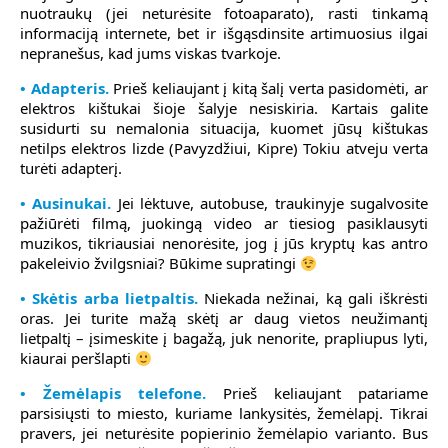
nuotraukų (jei neturėsite fotoaparato), rasti tinkamą
informaciją internete, bet ir išgąsdinsite artimuosius ilgai
nepranešus, kad jums viskas tvarkoje.
• Adapteris.
Prieš keliaujant į kitą šalį verta pasidomėti, ar
elektros kištukai šioje šalyje nesiskiria. Kartais galite
susidurti su nemalonia situacija, kuomet jūsų kištukas
netilps elektros lizde (Pavyzdžiui, Kipre) Tokiu atveju verta
turėti adapterį.
• Ausinukai.
Jei lėktuve, autobuse, traukinyje sugalvosite
pažiūrėti filmą, juokingą video ar tiesiog pasiklausyti
muzikos, tikriausiai nenorėsite, jog į jūs kryptų kas antro
pakeleivio žvilgsniai? Būkime supratingi
• Skėtis arba lietpaltis.
Niekada nežinai, ką gali iškrėsti
oras. Jei turite mažą skėtį ar daug vietos neužimantį
lietpaltį – įsimeskite į bagažą, juk nenorite, prapliupus lyti,
kiaurai peršlapti
• Žemėlapis telefone.
Prieš keliaujant patariame
parsisiųsti to miesto, kuriame lankysitės, žemėlapį. Tikrai
pravers, jei neturėsite popierinio žemėlapio varianto. Bus