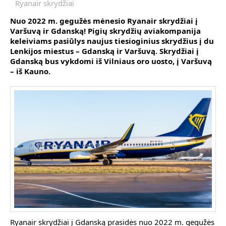
Ryanair skrydžiai
Nuo 2022 m. gegužės mėnesio Ryanair skrydžiai į
Varšuvą ir Gdanską! Pigių skrydžių aviakompanija
keleiviams pasiūlys naujus tiesioginius skrydžius į du
Lenkijos miestus – Gdanską ir Varšuvą. Skrydžiai į
Gdanską bus vykdomi iš Vilniaus oro uosto, į Varšuvą
– iš Kauno.
Ryanair skrydžiai į Gdanską prasidės nuo 2022 m. gegužės