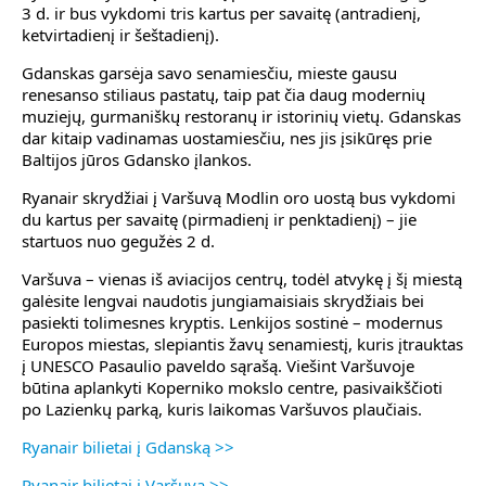
3 d. ir bus vykdomi tris kartus per savaitę (antradienį,
ketvirtadienį ir šeštadienį).
Gdanskas garsėja savo senamiesčiu, mieste gausu
renesanso stiliaus pastatų, taip pat čia daug modernių
muziejų, gurmaniškų restoranų ir istorinių vietų. Gdanskas
dar kitaip vadinamas uostamiesčiu, nes jis įsikūręs prie
Baltijos jūros Gdansko įlankos.
Ryanair skrydžiai į Varšuvą Modlin oro uostą bus vykdomi
du kartus per savaitę (pirmadienį ir penktadienį) – jie
startuos nuo gegužės 2 d.
Varšuva – vienas iš aviacijos centrų, todėl atvykę į šį miestą
galėsite lengvai naudotis jungiamaisiais skrydžiais bei
pasiekti tolimesnes kryptis. Lenkijos sostinė – modernus
Europos miestas, slepiantis žavų senamiestį, kuris įtrauktas
į UNESCO Pasaulio paveldo sąrašą. Viešint Varšuvoje
būtina aplankyti Koperniko mokslo centre, pasivaikščioti
po Lazienkų parką, kuris laikomas Varšuvos plaučiais.
Ryanair bilietai į Gdanską >>
Ryanair bilietai į Varšuvą >>