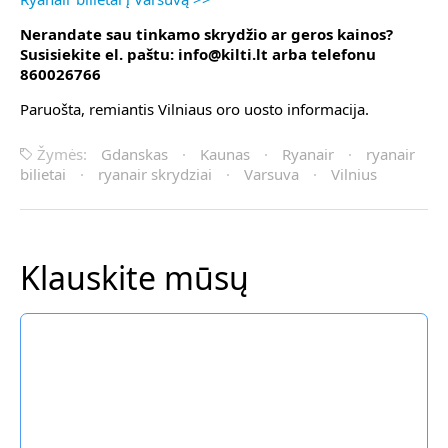
Nerandate sau tinkamo skrydžio ar geros kainos?
Susisiekite el. paštu: info@kilti.lt arba telefonu
860026766
Paruošta, remiantis Vilniaus oro uosto informacija.
Žymės:
Gdanskas
·
Kaunas
·
Ryanair
·
ryanair
bilietai
·
ryanair skrydziai
·
Varsuva
·
Vilnius
Klauskite mūsų