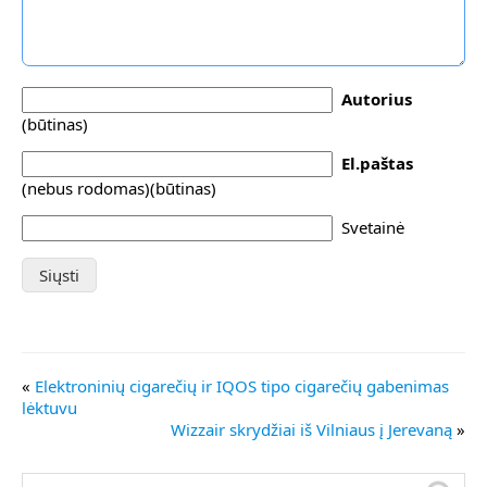
Autorius
(būtinas)
El.paštas
(nebus rodomas)(būtinas)
Svetainė
«
Elektroninių cigarečių ir IQOS tipo cigarečių gabenimas
lėktuvu
Wizzair skrydžiai iš Vilniaus į Jerevaną
»