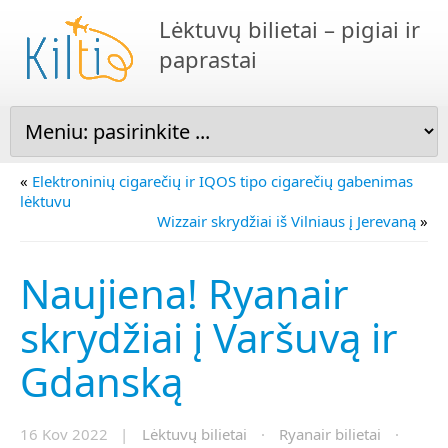
Lėktuvų bilietai – pigiai ir
paprastai
«
Elektroninių cigarečių ir IQOS tipo cigarečių gabenimas
lėktuvu
Wizzair skrydžiai iš Vilniaus į Jerevaną
»
Naujiena! Ryanair
skrydžiai į Varšuvą ir
Gdanską
16 Kov 2022 |
Lėktuvų bilietai
·
Ryanair bilietai
·