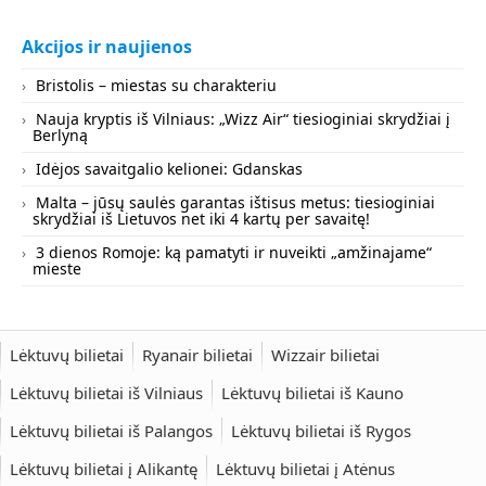
Akcijos ir naujienos
Bristolis – miestas su charakteriu
Nauja kryptis iš Vilniaus: „Wizz Air“ tiesioginiai skrydžiai į
Berlyną
Idėjos savaitgalio kelionei: Gdanskas
Malta – jūsų saulės garantas ištisus metus: tiesioginiai
skrydžiai iš Lietuvos net iki 4 kartų per savaitę!
3 dienos Romoje: ką pamatyti ir nuveikti „amžinajame“
mieste
Lėktuvų bilietai
Ryanair bilietai
Wizzair bilietai
Lėktuvų bilietai iš Vilniaus
Lėktuvų bilietai iš Kauno
Lėktuvų bilietai iš Palangos
Lėktuvų bilietai iš Rygos
Lėktuvų bilietai į Alikantę
Lėktuvų bilietai į Atėnus