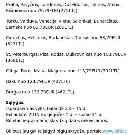
Praha, Paryžius, Londonas, Duseldorfas, Talinas, Atėnai,
Kišiniovas nuo 79,79EUR (275LTL)
Turku, Varšuva, Venecija, Viena, Salonikai, Buhareštas,
Larnaka nuo 83,79EUR (289LTL)
Ciurichas, Helsinkis, Budapeštas, Tbilisis nuo 93,79EUR
(323LTL)
St. Peterburgas, Piza, Rodas, Dubrovnikas nuo 103,79EUR
(358LTL)
Olbija, Baris, Malta, Maljorka nuo 113,79EUR (392LTL)
Baku nuo 123,79EUR (427LTL)
Burgas nuo 133,79EUR (462LTL).
Sąlygos:
Išpardavimas vyks: balandžio 8 – 15 d.
Keliaukite: 2015 m. gegužės 1 d. – spalio 31 d.
Bilietai negrąžinami, skrydžių datos nekeičiamos.
Bilietus jau galite įsigyti pigių skrydžių portale
www.kilti.lt