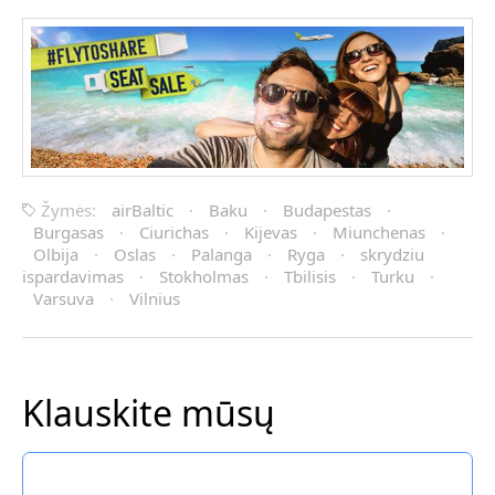
Žymės:
airBaltic
·
Baku
·
Budapestas
·
Burgasas
·
Ciurichas
·
Kijevas
·
Miunchenas
·
Olbija
·
Oslas
·
Palanga
·
Ryga
·
skrydziu
ispardavimas
·
Stokholmas
·
Tbilisis
·
Turku
·
Varsuva
·
Vilnius
Klauskite mūsų