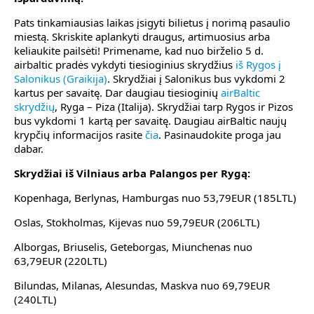
Pats tinkamiausias laikas įsigyti bilietus į norimą pasaulio
miestą. Skriskite aplankyti draugus, artimuosius arba
keliaukite pailsėti! Primename, kad nuo birželio 5 d.
airbaltic pradės vykdyti tiesioginius skrydžius
iš Rygos į
Salonikus (Graikija)
. Skrydžiai į Salonikus bus vykdomi 2
kartus per savaitę. Dar daugiau tiesioginių
airBaltic
skrydžių
, Ryga – Piza (Italija). Skrydžiai tarp Rygos ir Pizos
bus vykdomi 1 kartą per savaitę. Daugiau airBaltic naujų
krypčių informacijos rasite
čia
. Pasinaudokite proga jau
dabar.
Skrydžiai iš Vilniaus arba Palangos per Rygą:
Kopenhaga, Berlynas, Hamburgas nuo 53,79EUR (185LTL)
Oslas, Stokholmas, Kijevas nuo 59,79EUR (206LTL)
Alborgas, Briuselis, Geteborgas, Miunchenas nuo
63,79EUR (220LTL)
Bilundas, Milanas, Alesundas, Maskva nuo 69,79EUR
(240LTL)