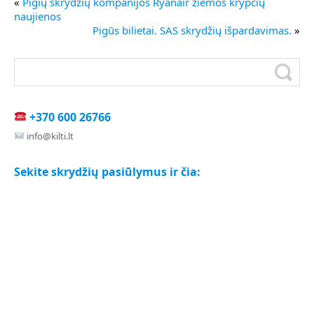
«
Pigių skrydžių kompanijos Ryanair žiemos krypčių
naujienos
Pigūs bilietai. SAS skrydžių išpardavimas.
»
+370 600 26766
info@kilti.lt
Sekite skrydžių pasiūlymus ir čia: