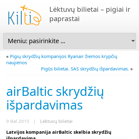
Lėktuvų bilietai – pigiai ir
paprastai
«
Pigių skrydžių kompanijos Ryanair žiemos krypčių
naujienos
Pigūs bilietai. SAS skrydžių išpardavimas.
»
airBaltic skrydžių
išpardavimas
9 Bal 2015 |
Lėktuvų bilietai
Latvijos kompanija airBaltic skelbia skrydžių
išpardavimą.