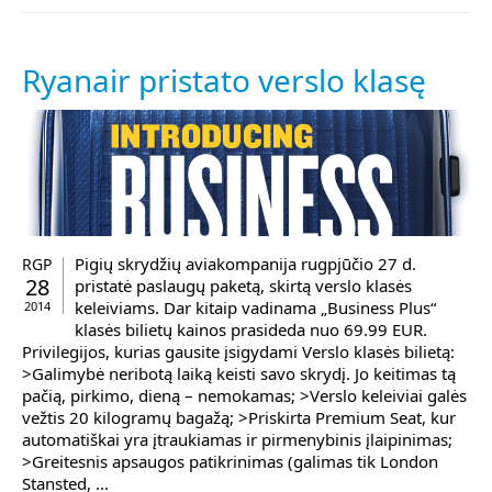
Ryanair pristato verslo klasę
Pigių skrydžių aviakompanija rugpjūčio 27 d.
RGP
28
pristatė paslaugų paketą, skirtą verslo klasės
keleiviams. Dar kitaip vadinama „Business Plus“
2014
klasės bilietų kainos prasideda nuo 69.99 EUR.
Privilegijos, kurias gausite įsigydami Verslo klasės bilietą:
>Galimybė neribotą laiką keisti savo skrydį. Jo keitimas tą
pačią, pirkimo, dieną – nemokamas; >Verslo keleiviai galės
vežtis 20 kilogramų bagažą; >Priskirta Premium Seat, kur
automatiškai yra įtraukiamas ir pirmenybinis įlaipinimas;
>Greitesnis apsaugos patikrinimas (galimas tik London
Stansted, ...