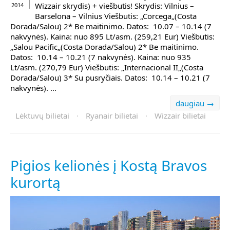
Wizzair skrydis) + viešbutis! Skrydis: Vilnius –
2014
Barselona – Vilnius Viešbutis: „Corcega„(Costa
Dorada/Salou) 2* Be maitinimo. Datos: 10.07 – 10.14 (7
nakvynės). Kaina: nuo 895 Lt/asm. (259,21 Eur) Viešbutis:
„Salou Pacific„(Costa Dorada/Salou) 2* Be maitinimo.
Datos: 10.14 – 10.21 (7 nakvynės). Kaina: nuo 935
Lt/asm. (270,79 Eur) Viešbutis: „Internacional II„(Costa
Dorada/Salou) 3* Su pusryčiais. Datos: 10.14 – 10.21 (7
nakvynės). ...
daugiau →
Lėktuvų bilietai
·
Ryanair bilietai
·
Wizzair bilietai
Pigios kelionės į Kostą Bravos
kurortą