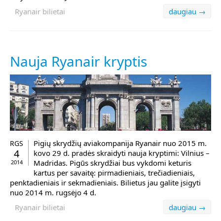
Ryanair bilietai
daugiau →
Nauja Ryanair kryptis
Pigių skrydžių aviakompanija Ryanair nuo 2015 m.
RGS
4
kovo 29 d. pradės skraidyti nauja kryptimi: Vilnius –
Madridas. Pigūs skrydžiai bus vykdomi keturis
2014
kartus per savaitę: pirmadieniais, trečiadieniais,
penktadieniais ir sekmadieniais. Bilietus jau galite įsigyti
nuo 2014 m. rugsėjo 4 d.
Ryanair bilietai
daugiau →