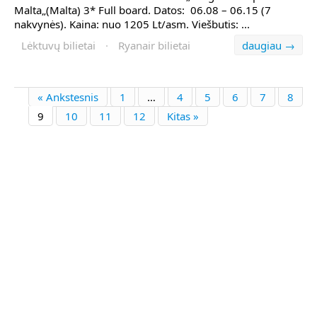
Malta„(Malta) 3* Full board. Datos: 06.08 – 06.15 (7
nakvynės). Kaina: nuo 1205 Lt/asm. Viešbutis: ...
Lėktuvų bilietai
·
Ryanair bilietai
daugiau →
« Ankstesnis
1
…
4
5
6
7
8
9
10
11
12
Kitas »