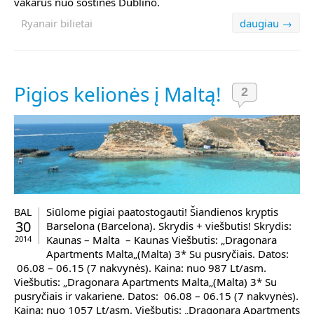
vakarus nuo sostinės Dublino.
Ryanair bilietai
daugiau →
Pigios kelionės į Maltą!
2
Siūlome pigiai paatostogauti! Šiandienos kryptis
BAL
30
Barselona (Barcelona). Skrydis + viešbutis! Skrydis:
Kaunas – Malta – Kaunas Viešbutis: „Dragonara
2014
Apartments Malta„(Malta) 3* Su pusryčiais. Datos:
06.08 – 06.15 (7 nakvynės). Kaina: nuo 987 Lt/asm.
Viešbutis: „Dragonara Apartments Malta„(Malta) 3* Su
pusryčiais ir vakariene. Datos: 06.08 – 06.15 (7 nakvynės).
Kaina: nuo 1057 Lt/asm. Viešbutis: „Dragonara Apartments