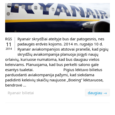
Ryanair skrydžiai ateityje bus dar patogesnis, nes
RGS
11
padaugės erdvės kojoms. 2014 m. rugsėjo 10 d.
Ryanair aviakompanijos atstovai pranešė, kad pigių
2014
skrydžių aviakompanija planuoja įsigyti naujų
orlaivių, kuriuose numatoma, kad bus daugiau vietos
keleiviams. Planuojama, kad bus perkelti salono gale
esantys tualetai. Pigius lėktuvo bilietus
parduodanti aviakompanija pažymi, kad siekdama
padidinti keleivių skaičių naujuose „Boeing“ lėktuvuose,
bendrovė ...
Ryanair bilietai
daugiau →