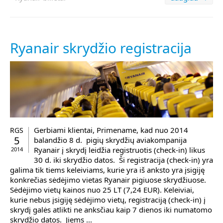
Ryanair skrydžio registracija
Gerbiami klientai, Primename, kad nuo 2014
RGS
5
balandžio 8 d. pigių skrydžių aviakompanija
Ryanair į skrydį leidžia registruotis (check-in) likus
2014
30 d. iki skrydžio datos. Ši registracija (check-in) yra
galima tik tiems keleiviams, kurie yra iš anksto yra įsigiję
konkrečias sėdėjimo vietas Ryanair pigiuose skrydžiuose.
Sėdėjimo vietų kainos nuo 25 LT (7,24 EUR). Keleiviai,
kurie nebus įsigiję sėdėjimo vietų, registraciją (check-in) į
skrydį galės atlikti ne anksčiau kaip 7 dienos iki numatomo
skrydžio datos. Jiems ...