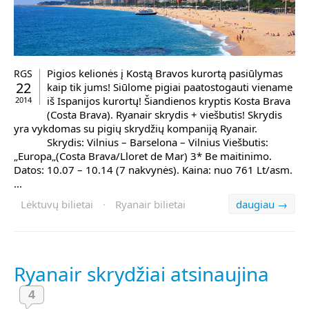
Pigios kelionės į Kostą Bravos kurortą pasiūlymas
RGS
22
kaip tik jums! Siūlome pigiai paatostogauti viename
iš Ispanijos kurortų! Šiandienos kryptis Kosta Brava
2014
(Costa Brava). Ryanair skrydis + viešbutis! Skrydis
yra vykdomas su pigių skrydžių kompaniją Ryanair.
Skrydis: Vilnius – Barselona – Vilnius Viešbutis:
„Europa„(Costa Brava/Lloret de Mar) 3* Be maitinimo.
Datos: 10.07 – 10.14 (7 nakvynės). Kaina: nuo 761 Lt/asm.
...
Lėktuvų bilietai
·
Ryanair bilietai
daugiau →
Ryanair skrydžiai atsinaujina
4