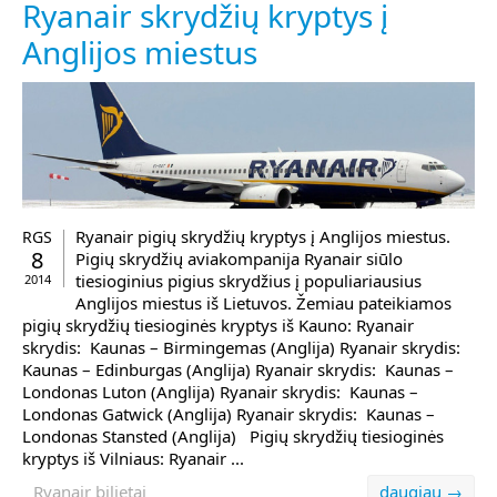
Ryanair skrydžių kryptys į
Anglijos miestus
Ryanair pigių skrydžių kryptys į Anglijos miestus.
RGS
8
Pigių skrydžių aviakompanija Ryanair siūlo
tiesioginius pigius skrydžius į populiariausius
2014
Anglijos miestus iš Lietuvos. Žemiau pateikiamos
pigių skrydžių tiesioginės kryptys iš Kauno: Ryanair
skrydis: Kaunas – Birmingemas (Anglija) Ryanair skrydis:
Kaunas – Edinburgas (Anglija) Ryanair skrydis: Kaunas –
Londonas Luton (Anglija) Ryanair skrydis: Kaunas –
Londonas Gatwick (Anglija) Ryanair skrydis: Kaunas –
Londonas Stansted (Anglija) Pigių skrydžių tiesioginės
kryptys iš Vilniaus: Ryanair ...
Ryanair bilietai
daugiau →