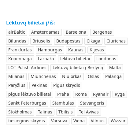
Lėktuvų bilietai į/iš:
airBaltic
Amsterdamas
Barselona
Bergenas
Bilundas
Briuselis
Budapestas
Cikaga
Ciurichas
Frankfurtas
Hamburgas
Kaunas
Kijevas
Kopenhaga
Larnaka
lektuvo bilietai
Londonas
LOT Polish Airlines
Lėktuvų bilietai į Berlyną
Malta
Milanas
Miunchenas
Niujorkas
Oslas
Palanga
Paryžius
Pekinas
Pigus skrydis
pigūs lėktuvo bilietai
Praha
Roma
Ryanair
Ryga
Sankt Peterburgas
Stambulas
Stavangeris
Stokholmas
Talinas
Tbilisis
Tel Avivas
tiesioginis skrydis
Varsuva
Viena
Vilnius
Wizzair