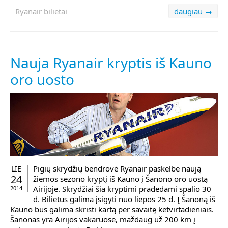
Ryanair bilietai
daugiau →
Nauja Ryanair kryptis iš Kauno
oro uosto
Pigių skrydžių bendrovė Ryanair paskelbė naują
LIE
24
žiemos sezono kryptį iš Kauno į Šanono oro uostą
Airijoje. Skrydžiai šia kryptimi pradedami spalio 30
2014
d. Bilietus galima įsigyti nuo liepos 25 d. Į Šanoną iš
Kauno bus galima skristi kartą per savaitę ketvirtadieniais.
Šanonas yra Airijos vakaruose, maždaug už 200 km į