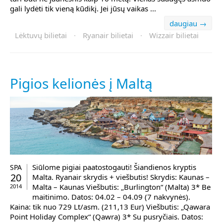
gali lydėti tik vieną kūdikį. Jei jūsų vaikas ...
daugiau →
Lėktuvų bilietai
·
Ryanair bilietai
·
Wizzair bilietai
Pigios kelionės į Maltą
Siūlome pigiai paatostogauti! Šiandienos kryptis
SPA
20
Malta. Ryanair skrydis + viešbutis! Skrydis: Kaunas –
Malta – Kaunas Viešbutis: „Burlington“ (Malta) 3* Be
2014
maitinimo. Datos: 04.02 – 04.09 (7 nakvynės).
Kaina: tik nuo 729 Lt/asm. (211,13 Eur) Viešbutis: „Qawara
Point Holiday Complex“ (Qawra) 3* Su pusryčiais. Datos: