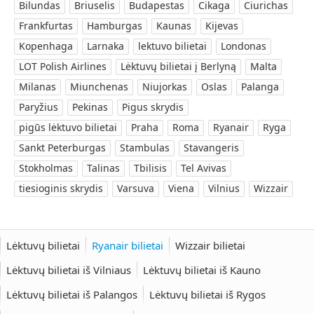
Bilundas
Briuselis
Budapestas
Cikaga
Ciurichas
Frankfurtas
Hamburgas
Kaunas
Kijevas
Kopenhaga
Larnaka
lektuvo bilietai
Londonas
LOT Polish Airlines
Lėktuvų bilietai į Berlyną
Malta
Milanas
Miunchenas
Niujorkas
Oslas
Palanga
Paryžius
Pekinas
Pigus skrydis
pigūs lėktuvo bilietai
Praha
Roma
Ryanair
Ryga
Sankt Peterburgas
Stambulas
Stavangeris
Stokholmas
Talinas
Tbilisis
Tel Avivas
tiesioginis skrydis
Varsuva
Viena
Vilnius
Wizzair
Lėktuvų bilietai
Ryanair bilietai
Wizzair bilietai
Lėktuvų bilietai iš Vilniaus
Lėktuvų bilietai iš Kauno
Lėktuvų bilietai iš Palangos
Lėktuvų bilietai iš Rygos