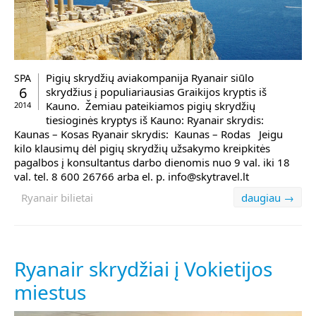
Pigių skrydžių aviakompanija Ryanair siūlo
SPA
6
skrydžius į populiariausias Graikijos kryptis iš
Kauno. Žemiau pateikiamos pigių skrydžių
2014
tiesioginės kryptys iš Kauno: Ryanair skrydis:
Kaunas – Kosas Ryanair skrydis: Kaunas – Rodas Jeigu
kilo klausimų dėl pigių skrydžių užsakymo kreipkitės
pagalbos į konsultantus darbo dienomis nuo 9 val. iki 18
val. tel. 8 600 26766 arba el. p. info@skytravel.lt
Ryanair bilietai
daugiau →
Ryanair skrydžiai į Vokietijos
miestus