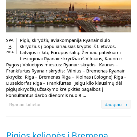
Pigių skrydžių aviakompanija Ryanair siūlo
SPA
3
skrydžius į populiariausias kryptis iš Lietuvos,
Latvijos ir kitų Europos šalių. Žemiau pateikiami
2014
tiesioginiai Ryanair skrydžiai iš Vilniaus, Kauno ir
Rygos į Vokietijos miestus: Ryanair skrydis: Kaunas –
Frankfurtas Ryanair skrydis: Vilnius – Bremenas Ryanair
skrydis: Riga – Bremenas Riga – Kiolnas (Cologne) Riga –
Duseldorfas Riga – Frankfurtas Jeigu kilo klausimų dėl
pigių skrydžių užsakymo kreipkitės pagalbos į
konsultantus darbo dienomis nuo 9 ...
Ryanair bilietai
daugiau →
Pigios kelionės į Bremeną