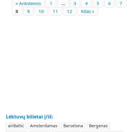
« Ankstesnis
1
…
3
4
5
6
7
8
9
10
11
12
Kitas »
Lėktuvų bilietai į/iš:
airBaltic
Amsterdamas
Barselona
Bergenas