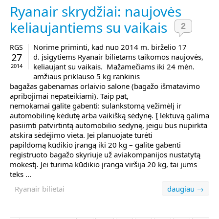
Ryanair skrydžiai: naujovės
keliaujantiems su vaikais
2
Norime priminti, kad nuo 2014 m. birželio 17
RGS
27
d. įsigytiems Ryanair bilietams taikomos naujovės,
keliaujant su vaikais. Mažamečiams iki 24 mėn.
2014
amžiaus priklauso 5 kg rankinis
bagažas gabenamas orlaivio salone (bagažo išmatavimo
apribojimai nepateikiami). Taip pat,
nemokamai galite gabenti: sulankstomą vežimėlį ir
automobilinę kėdutę arba vaikišką sėdynę. Į lėktuvą galima
pasiimti patvirtintą automobilio sėdynę, jeigu bus nupirkta
atskira sėdėjimo vieta. Jei planuojate turėti
papildomą kūdikio įrangą iki 20 kg – galite gabenti
registruoto bagažo skyriuje už aviakompanijos nustatytą
mokestį. Jei turima kūdikio įranga viršija 20 kg, tai jums
teks ...
Ryanair bilietai
daugiau →