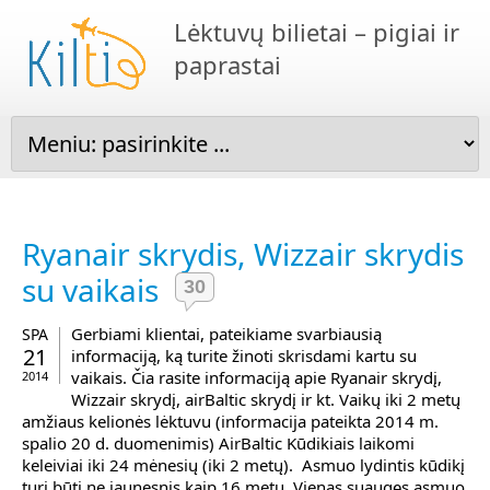
Lėktuvų bilietai – pigiai ir
paprastai
Ryanair skrydis, Wizzair skrydis
su vaikais
30
Gerbiami klientai, pateikiame svarbiausią
SPA
21
informaciją, ką turite žinoti skrisdami kartu su
vaikais. Čia rasite informaciją apie Ryanair skrydį,
2014
Wizzair skrydį, airBaltic skrydį ir kt. Vaikų iki 2 metų
amžiaus kelionės lėktuvu (informacija pateikta 2014 m.
spalio 20 d. duomenimis) AirBaltic Kūdikiais laikomi
keleiviai iki 24 mėnesių (iki 2 metų). Asmuo lydintis kūdikį
turi būti ne jaunesnis kaip 16 metų. Vienas suaugęs asmuo