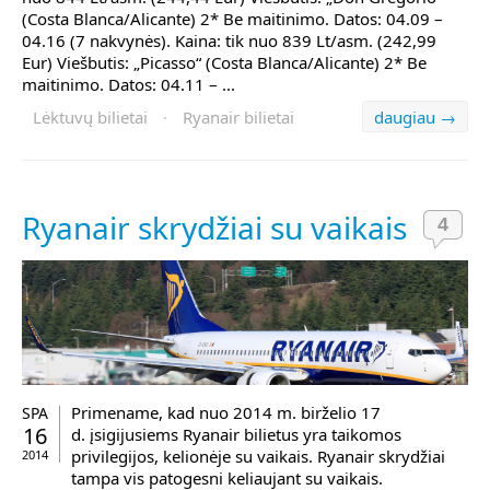
(Costa Blanca/Alicante) 2* Be maitinimo. Datos: 04.09 –
04.16 (7 nakvynės). Kaina: tik nuo 839 Lt/asm. (242,99
Eur) Viešbutis: „Picasso“ (Costa Blanca/Alicante) 2* Be
maitinimo. Datos: 04.11 – ...
Lėktuvų bilietai
·
Ryanair bilietai
daugiau →
Ryanair skrydžiai su vaikais
4
Primename, kad nuo 2014 m. birželio 17
SPA
16
d. įsigijusiems Ryanair bilietus yra taikomos
privilegijos, kelionėje su vaikais. Ryanair skrydžiai
2014
tampa vis patogesni keliaujant su vaikais.