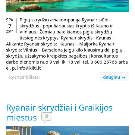
Pigių skrydžių aviakompanija Ryanair siūlo
SPA
7
skrydžius į populiariausias kryptis iš Kauno ir
Vilniaus. Žemiau pateikiamos pigių skrydžių
2014
tiesioginės kryptys: Ryanair skrydis: Kaunas –
Alikantė Ryanair skrydis: Kaunas – Maljorka Ryanair
skrydis: Vilnius – Barselona Jeigu kilo klausimų dėl pigių
skrydžių užsakymo kreipkitės pagalbos į konsultantus
darbo dienomis nuo 9 val. iki 18 val. tel. 8 600 26766 arba
el. p. info@kilti.lt
Ryanair bilietai
daugiau →
Ryanair skrydžiai į Graikijos
miestus
2