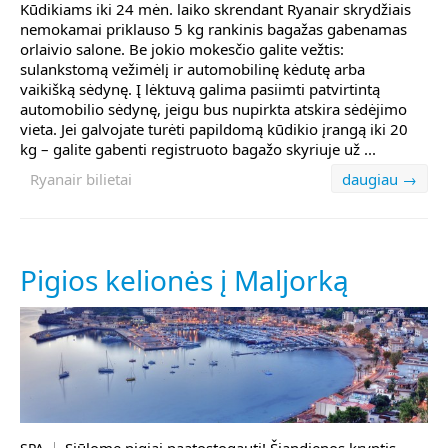
Kūdikiams iki 24 mėn. laiko skrendant Ryanair skrydžiais
nemokamai priklauso 5 kg rankinis bagažas gabenamas
orlaivio salone. Be jokio mokesčio galite vežtis:
sulankstomą vežimėlį ir automobilinę kėdutę arba
vaikišką sėdynę. Į lėktuvą galima pasiimti patvirtintą
automobilio sėdynę, jeigu bus nupirkta atskira sėdėjimo
vieta. Jei galvojate turėti papildomą kūdikio įrangą iki 20
kg – galite gabenti registruoto bagažo skyriuje už ...
Ryanair bilietai
daugiau →
Pigios kelionės į Maljorką