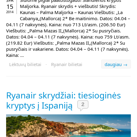
Siūlome pigiai paatostogauti! Šiandienos kryptis
SPA
15
Maljorka. Ryanair skrydis + viešbutis! Skrydis:
Kaunas – Palma Maljorka – Kaunas Viešbutis: „La
2014
Cabanya„(Mallorca) 2* Be maitinimo. Datos: 04.04 –
04.11 (7 nakvynės). Kaina: nuo 713 Lt/asm. (206.50 Eur)
Viešbutis: „Palma Mazas II„(Mallorca) 2* Su pusryčiais.
Datos: 04.04 – 04.11 (7 nakvynės). Kaina: nuo 759 Lt/asm.
(219.82 Eur) Viešbutis: „Palma Mazas II„(Mallorca) 2* Su
pusryčiais ir vakariene. Datos: 04.04 – 04.11 (7 nakvynės).
Kaina: ...
Lėktuvų bilietai
·
Ryanair bilietai
daugiau →
Ryanair skrydžiai: tiesioginės
kryptys į Ispaniją
2