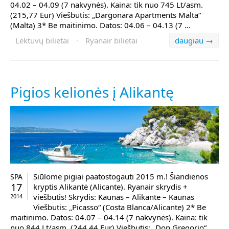
04.02 – 04.09 (7 nakvynės). Kaina: tik nuo 745 Lt/asm.
(215,77 Eur) Viešbutis: „Dargonara Apartments Malta“
(Malta) 3* Be maitinimo. Datos: 04.06 – 04.13 (7 ...
Lėktuvų bilietai
·
Ryanair bilietai
daugiau →
Pigios kelionės į Alikantę
Siūlome pigiai paatostogauti 2015 m.! Šiandienos
SPA
17
kryptis Alikantė (Alicante). Ryanair skrydis +
viešbutis! Skrydis: Kaunas – Alikante – Kaunas
2014
Viešbutis: „Picasso“ (Costa Blanca/Alicante) 2* Be
maitinimo. Datos: 04.07 – 04.14 (7 nakvynės). Kaina: tik
nuo 844 Lt/asm. (244,44 Eur) Viešbutis: „Don Gregorio“