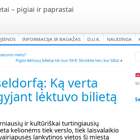
tai – pigiai ir paprastai
UJIENOS
INFORMACIJA IR BAGAŽAS
D.U.K.
NAUDINGA
s sezono metu?
Pigūs lėktuvų bilietai tik nuo 59 €! Skriskite ten, kur šilta!
»
seldorfą: Ką verta
igyjant lėktuvo bilietą
Se
niausių ir kultūriškai turtingiausių
eta kelionėms tiek verslo, tiek laisvalaikio
 įvairiapusės lankytinos vietos šį miestą