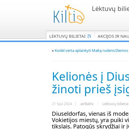
Lėktuvų bilie
LĖKTUVŲ BILIETAI
AKCIJOS IR NA
«
Kodėl verta aplankyti Maltą rudens/žiemo
Kelionės į Diu
žinoti prieš įs
21 Spa 2024 |
airBaltic
·
Lėktuvų bilietai
Diuseldorfas, vienas iš moder
Vokietijos miestų, yra puiki vi
tikslais. Patogūs skrydžiai ir