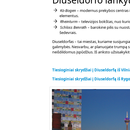
Kö-Bogen
– modernus prekybos centras ir a
elementus.
Rheinturm
– televizijos bokštas, nuo kur
Schloss Benrath
– barokinė pilis su nuost
šedevrais.
Diuseldorfas – tai miestas, kuriame susijungi
galimybės. Nesvarbu, ar planuojate trumpą sav
neišdildomus įspūdžius. Iš anksto užsisakyki
Tiesioginiai skrydžiai į Diuseldorfą iš Vil
Tiesioginiai skrydžiai į Diuseldorfą iš Ry