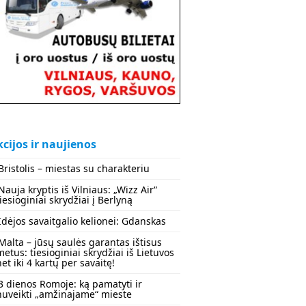
cijos ir naujienos
Bristolis – miestas su charakteriu
Nauja kryptis iš Vilniaus: „Wizz Air“
tiesioginiai skrydžiai į Berlyną
Idėjos savaitgalio kelionei: Gdanskas
Malta – jūsų saulės garantas ištisus
metus: tiesioginiai skrydžiai iš Lietuvos
net iki 4 kartų per savaitę!
3 dienos Romoje: ką pamatyti ir
nuveikti „amžinajame“ mieste