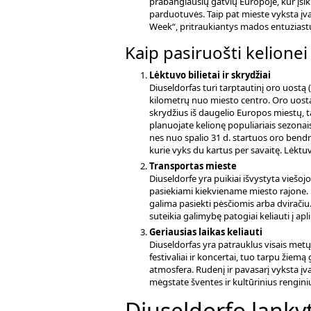
prabangiausių gatvių Europoje, kur įsi
parduotuvės. Taip pat mieste vyksta įva
Week“, pritraukiantys mados entuziastus
Kaip pasiruošti kelionei
Lėktuvo bilietai ir skrydžiai
Diuseldorfas turi tarptautinį oro uostą 
kilometrų nuo miesto centro. Oro uostas 
skrydžius iš daugelio Europos miestų, ta
planuojate kelionę populiariais sezonais
nes nuo spalio 31 d. startuos oro bendrov
kurie vyks du kartus per savaitę. Lėktuvo
Transportas mieste
Diuseldorfe yra puikiai išvystyta viešoj
pasiekiami kiekviename miesto rajone. 
galima pasiekti pėsčiomis arba dviračiu. 
suteikia galimybę patogiai keliauti į apl
Geriausias laikas keliauti
Diuseldorfas yra patrauklus visais metų 
festivaliai ir koncertai, tuo tarpu žiem
atmosfera. Rudenį ir pavasarį vyksta įva
mėgstate šventes ir kultūrinius renginius,
Diuseldorfo lankyt