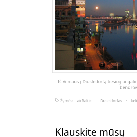
Iš Vilniaus į Diusledorfą tiesiogiai gal
bendrov
Žymės:
airBaltic
·
Duseldorfas
·
kel
Klauskite mūsų