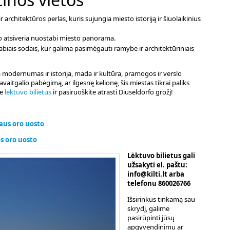
rchitektūros perlas, kuris sujungia miesto istoriją ir šiuolaikinius
io atsiveria nuostabi miesto panorama.
abiais sodais, kur galima pasimėgauti ramybe ir architektūriniais
a modernumas ir istorija, mada ir kultūra, pramogos ir verslo
aitgalio pabėgimą, ar ilgesnę kelionę, šis miestas tikrai paliks
te
lėktuvo bilietus
ir pasiruoškite atrasti Diuseldorfo grožį!
niaus oro uosto
gos oro uosto
Lėktuvo bilietus gali
užsakyti el. paštu:
info@kilti.lt arba
telefonu 860026766
Išsirinkus tinkamą sau
skrydį, galime
pasirūpinti jūsų
apgyvendinimu ar