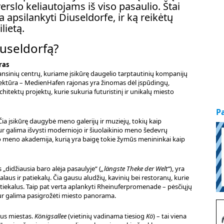
erslo keliautojams iš viso pasaulio. Štai
a apsilankyti Diuseldorfe, ir ką reikėtų
lietą.
iuseldorfą?
ras
inansinių centrų, kuriame įsikūrę daugelio tarptautinių kompanijų
tektūra – MedienHafen rajonas yra žinomas dėl įspūdingų,
itektų projektų, kurie sukuria futuristinį ir unikalų miesto
P
ia įsikūrę daugybė meno galerijų ir muziejų, tokių kaip
kur galima išvysti moderniojo ir šiuolaikinio meno šedevrų
vo meno akademija, kurią yra baigę tokie žymūs menininkai kaip
„didžiausia baro alėja pasaulyje“ (
„längste Theke der Welt“
), yra
alaus ir patiekalų. Čia gausu aludžių, kavinių bei restoranų, kurie
 patiekalus. Taip pat verta aplankyti Rheinuferpromenade – pėsčiųjų
ur galima pasigrožėti miesto panorama.
aus miestas.
Königsallee
(vietinių vadinama tiesiog
Kö
) – tai viena