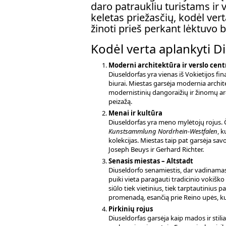
daro patraukliu turistams ir v
keletas priežasčių, kodėl vert
žinoti prieš perkant lėktuvo bi
Kodėl verta aplankyti D
Moderni architektūra ir verslo cent
Diuseldorfas yra vienas iš Vokietijos f
biurai. Miestas garsėja modernia archi
modernistinių dangoraižių ir žinomų arch
peizažą.
Menai ir kultūra
Diuseldorfas yra meno mylėtojų rojus. Č
Kunstsammlung Nordrhein-Westfalen
, 
kolekcijas. Miestas taip pat garsėja sa
Joseph Beuys ir Gerhard Richter.
Senasis miestas – Altstadt
Diuseldorfo senamiestis, dar vadinamas 
puiki vieta paragauti tradicinio vokiško 
siūlo tiek vietinius, tiek tarptautinius
promenadą, esančią prie Reino upės, k
Pirkinių rojus
Diuseldorfas garsėja kaip mados ir stili