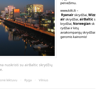
pervežimu.
www.kilti.lt –
Ryanair
skrydžiai,
Wizz
air
skrydžiai,
airBaltic
s
krydžiai,
Norwegian
sk
rydžiai ir kitų
aviakompanijų skrydžiai
geromis kainomis!
ima nuskristi su airBaltic skrydžių
e.
ionė lėktuvu
·
Ryga
·
Vilnius