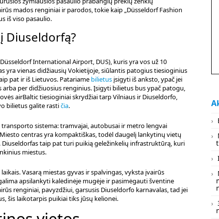
kūrusios žymiausios pasaulio prabangių prekių ženklų
irūs mados renginiai ir parodos, tokie kaip „Düsseldorf Fashion
 iš viso pasaulio.
 į Diuseldorfą?
(Düsseldorf International Airport, DUS), kuris yra vos už 10
yra vienas didžiausių Vokietijoje, siūlantis patogius tiesioginius
ip pat ir iš Lietuvos. Patariame
bilietus
įsigyti iš anksto, ypač jei
 arba per didžiuosius renginius. Įsigyti bilietus bus ypač patogu,
ės airBaltic tiesioginiai skrydžiai tarp Vilniaus ir Diuseldorfo,
Ak
 bilietus galite rasti
čia
.
o transporto sistema: tramvajai, autobusai ir metro lengvai
Miesto centras yra kompaktiškas, todėl daugelį lankytinų vietų
Diuseldorfas taip pat turi puikią geležinkelių infrastruktūrą, kuri
inkinius miestus.
laikais. Vasarą miestas gyvas ir spalvingas, vyksta įvairūs
ą galima apsilankyti kalėdinėje mugėje ir pasimėgauti šventine
irūs renginiai, pavyzdžiui, garsusis Diuseldorfo karnavalas, tad jei
 šis laikotarpis puikiai tiks jūsų kelionei.
inos vietos