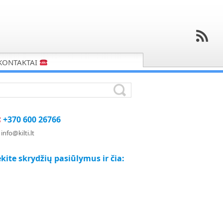
KONTAKTAI
+370 600 26766
info@kilti.lt
kite skrydžių pasiūlymus ir čia: