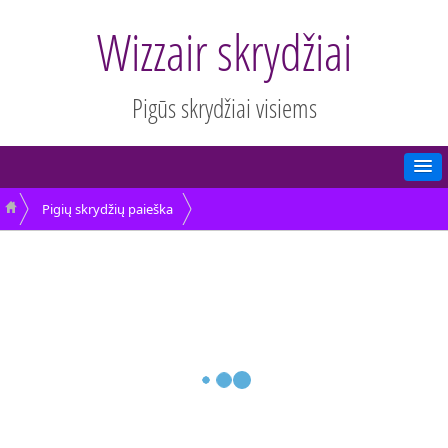
Wizzair skrydžiai
Pigūs skrydžiai visiems
Pigių skrydžių paieška