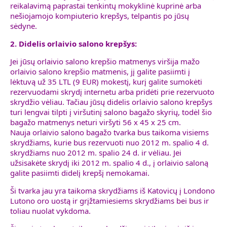
reikalavimą paprastai tenkintų mokyklinė kuprinė arba
nešiojamojo kompiuterio krepšys, telpantis po jūsų
sėdyne.
2. Didelis orlaivio salono krepšys:
Jei jūsų orlaivio salono krepšio matmenys viršija mažo
orlaivio salono krepšio matmenis, jį galite pasiimti į
lėktuvą už 35 LTL (9 EUR) mokestį, kurį galite sumokėti
rezervuodami skrydį internetu arba pridėti prie rezervuoto
skrydžio vėliau. Tačiau jūsų didelis orlaivio salono krepšys
turi lengvai tilpti į viršutinį salono bagažo skyrių, todėl šio
bagažo matmenys neturi viršyti 56 x 45 x 25 cm.
Nauja orlaivio salono bagažo tvarka bus taikoma visiems
skrydžiams, kurie bus rezervuoti nuo 2012 m. spalio 4 d.
skrydžiams nuo 2012 m. spalio 24 d. ir vėliau. Jei
užsisakėte skrydį iki 2012 m. spalio 4 d., į orlaivio saloną
galite pasiimti didelį krepšį nemokamai.
Ši tvarka jau yra taikoma skrydžiams iš Katovicų į Londono
Lutono oro uostą ir grįžtamiesiems skrydžiams bei bus ir
toliau nuolat vykdoma.