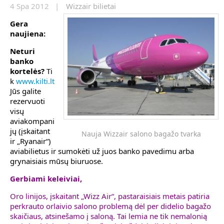
4 Spa 2012 |
Wizzair bilietai
Gera
naujiena:
Neturi
banko
kortelės?
Ti
k
www.kilti.lt
Jūs galite
rezervuoti
visų
aviakompani
jų (įskaitant
Nauja Wizzair salono bagažo tvarka
ir „Ryanair“)
aviabilietus ir sumokėti už juos banko pavedimu arba
grynaisiais mūsų biuruose.
Gerbiami keleiviai,
Oro linijos, įskaitant „Wizz Air“, pastaraisiais metais patiria
perkrauto orlaivio salono problemą dėl per didelio bagažo
skaičiaus, atsinešamo į saloną. Tai lemia ne tik nemalonią