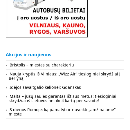
Akcijos ir naujienos
Bristolis – miestas su charakteriu
Nauja kryptis iš Vilniaus: „Wizz Air“ tiesioginiai skrydžiai į
Berlyną
Idėjos savaitgalio kelionei: Gdanskas
Malta – jūsų saulės garantas ištisus metus: tiesioginiai
skrydžiai iš Lietuvos net iki 4 kartų per savaitę!
3 dienos Romoje: ką pamatyti ir nuveikti „amžinajame“
mieste