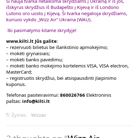
Ši nauja tvarka netaikoma skrydžiams į Ukrainą ir iš jos,
išskyrus skrydžius iš Budapešto į Kijevą ir iš Londono
Lutono oro uosto į Kijevą. Ši tvarka negalioja skrydžiams,
kuriuos vykdo „Wizz Air“ Ukraina (WAU).
Iki pasimatymo kitame skrydyje!
www.kilti.lt Jūs galite
:
– rezervuoti bilietus be išankstinio apmokėjimo;
– mokėti grynaisiais;
– mokėti banko pavedimu;
– mokėti banko mokėjimo kortelemis VISA, VISA electron,
MasterCard;
– registruotis skrydžiui, bei atsispausdinti įlaipinimo
kuponus.
Telefonas pasiteiravimui:
860026766
Elektroninis
paštas:
info@kilti.lt
Žymės:
Wizzair