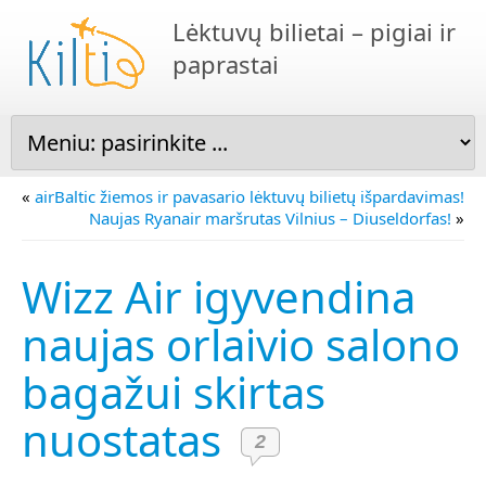
Lėktuvų bilietai – pigiai ir
paprastai
«
airBaltic žiemos ir pavasario lėktuvų bilietų išpardavimas!
Naujas Ryanair maršrutas Vilnius – Diuseldorfas!
»
Wizz Air igyvendina
naujas orlaivio salono
bagažui skirtas
nuostatas
2