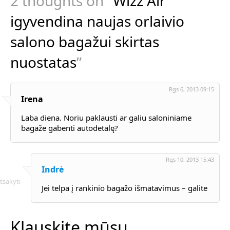
2 thoughts on “
Wizz Air
igyvendina naujas orlaivio
salono bagažui skirtas
nuostatas
”
Rgs 6, 2013 09:15
Irena
Laba diena. Noriu paklausti ar galiu saloniniame
bagaže gabenti autodetalę?
Rgs 10, 2013 15:43
Indrė
tsakyti
Jei telpa į rankinio bagažo išmatavimus – galite
Klauskite mūsų