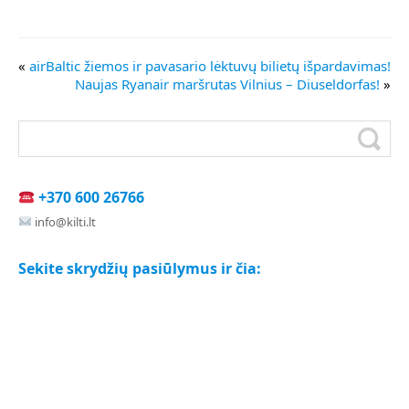
«
airBaltic žiemos ir pavasario lėktuvų bilietų išpardavimas!
Naujas Ryanair maršrutas Vilnius – Diuseldorfas!
»
+370 600 26766
info@kilti.lt
Sekite skrydžių pasiūlymus ir čia: