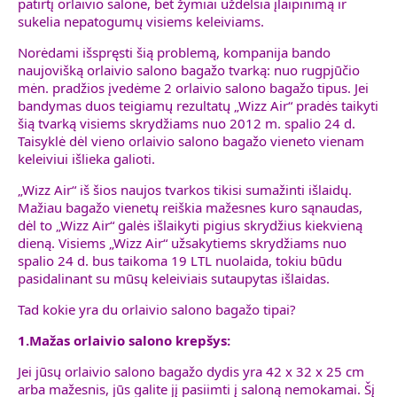
patirtį orlaivio salone, bet žymiai uždelsia įlaipinimą ir
sukelia nepatogumų visiems keleiviams.
Norėdami išspręsti šią problemą, kompanija bando
naujovišką orlaivio salono bagažo tvarką: nuo rugpjūčio
mėn. pradžios įvedėme 2 orlaivio salono bagažo tipus. Jei
bandymas duos teigiamų rezultatų „Wizz Air“ pradės taikyti
šią tvarką visiems skrydžiams nuo 2012 m. spalio 24 d.
Taisyklė dėl vieno orlaivio salono bagažo vieneto vienam
keleiviui išlieka galioti.
„Wizz Air“ iš šios naujos tvarkos tikisi sumažinti išlaidų.
Mažiau bagažo vienetų reiškia mažesnes kuro sąnaudas,
dėl to „Wizz Air“ galės išlaikyti pigius skrydžius kiekvieną
dieną. Visiems „Wizz Air“ užsakytiems skrydžiams nuo
spalio 24 d. bus taikoma 19 LTL nuolaida, tokiu būdu
pasidalinant su mūsų keleiviais sutaupytas išlaidas.
Tad kokie yra du orlaivio salono bagažo tipai?
1.Mažas orlaivio salono krepšys:
Jei jūsų orlaivio salono bagažo dydis yra 42 x 32 x 25 cm
arba mažesnis, jūs galite jį pasiimti į saloną nemokamai. Šį